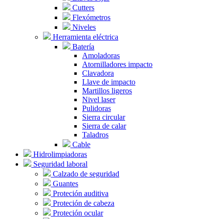
Cutters
Flexómetros
Niveles
Herramienta eléctrica
Batería
Amoladoras
Atornilladores impacto
Clavadora
Llave de impacto
Martillos ligeros
Nivel laser
Pulidoras
Sierra circular
Sierra de calar
Taladros
Cable
Hidrolimpiadoras
Seguridad laboral
Calzado de seguridad
Guantes
Proteción auditiva
Proteción de cabeza
Proteción ocular