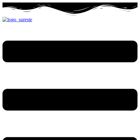
Ir
al
contenido