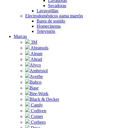
Lavadoras
Secadoras
Lavavajillas
Electrodomésticos gama marrón
Barra de sonido
Homecinema
Televisión
Marcas
3M
Abratools
Airum
Altrad
Alyco
Ambrosol
Ayerbe
Bahco
Base
Bee-Work
Black & Decker
Candy
Codiven
Comet
Corbero
Desa