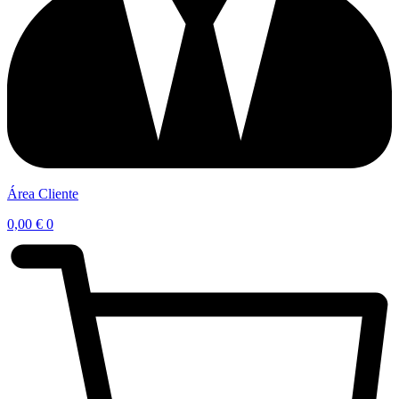
Área Cliente
0,00
€
0