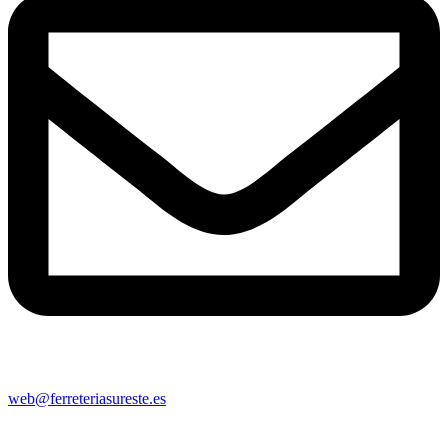
web@ferreteriasureste.es