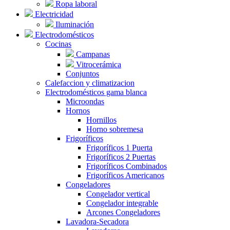
Ropa laboral
Electricidad
Iluminación
Electrodomésticos
Cocinas
Campanas
Vitrocerámica
Conjuntos
Calefaccion y climatizacion
Electrodomésticos gama blanca
Microondas
Hornos
Hornillos
Horno sobremesa
Frigoríficos
Frigoríficos 1 Puerta
Frigoríficos 2 Puertas
Frigoríficos Combinados
Frigoríficos Americanos
Congeladores
Congelador vertical
Congelador integrable
Arcones Congeladores
Lavadora-Secadora