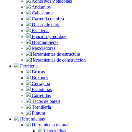
Adhesivos y siliconas
Andamios
Cabestrante
Carretilla de obra
Discos de corte
Escaleras
Fijación y montaje
Hormigoneras
Mezcladoras
Herramientas de estructura
Herramientas de construccion
Ferretería
Brocas
Buzones
Cerrajería
Estanterías
Carretillas
Tacos de pared
Tornillería
Pintura
Herramientas
Herramienta manual
Llaves Fijas