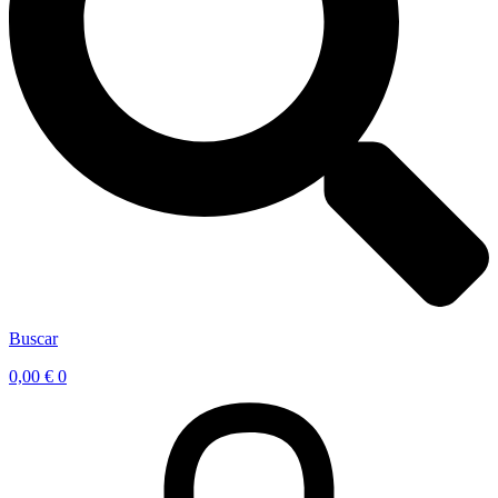
Buscar
0,00
€
0