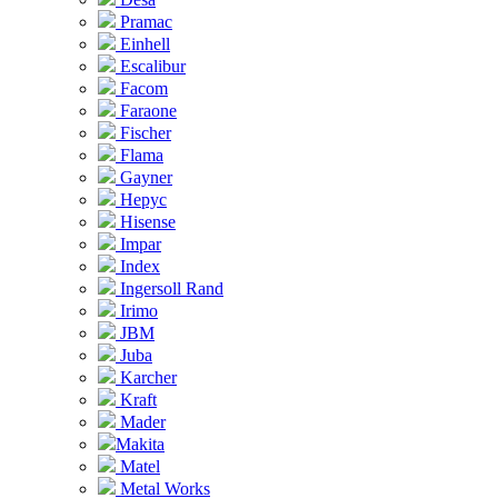
Pramac
Einhell
Escalibur
Facom
Faraone
Fischer
Flama
Gayner
Hepyc
Hisense
Impar
Index
Ingersoll Rand
Irimo
JBM
Juba
Karcher
Kraft
Mader
Makita
Matel
Metal Works