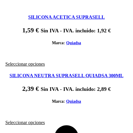
SILICONA ACETICA SUPRASELL
1,59
€
Sin IVA - IVA. incluido:
1,92
€
Marca:
Quiadsa
Este
Seleccionar opciones
producto
tiene
SILICONA NEUTRA SUPRASELL QUIADSA 300ML
múltiples
variantes.
2,39
€
Sin IVA - IVA. incluido:
2,89
€
Las
opciones
se
Marca:
Quiadsa
pueden
elegir
en
Este
Seleccionar opciones
la
producto
página
tiene