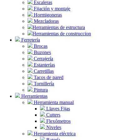
Escaleras
Fijación y montaje
Hormigoneras
Mezcladoras
Herramientas de estructura
Herramientas de construccion
Ferretería
Brocas
Buzones
Cerrajería
Estanterías
Carretillas
Tacos de pared
Tornillería
Pintura
Herramientas
Herramienta manual
Llaves Fijas
Cutters
Flexómetros
Niveles
Herramienta eléctrica
Batería