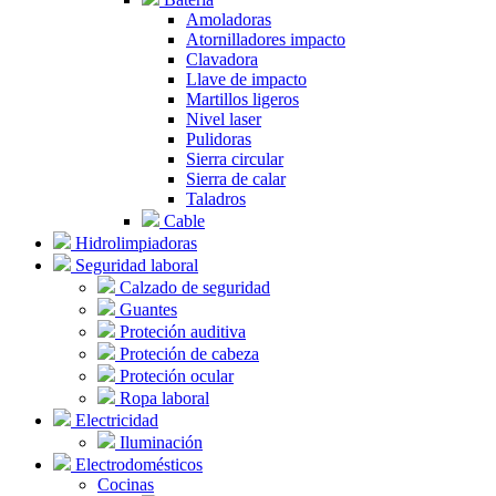
Amoladoras
Atornilladores impacto
Clavadora
Llave de impacto
Martillos ligeros
Nivel laser
Pulidoras
Sierra circular
Sierra de calar
Taladros
Cable
Hidrolimpiadoras
Seguridad laboral
Calzado de seguridad
Guantes
Proteción auditiva
Proteción de cabeza
Proteción ocular
Ropa laboral
Electricidad
Iluminación
Electrodomésticos
Cocinas