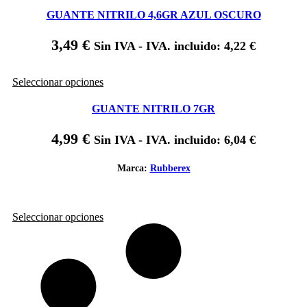
página
tiene
de
GUANTE NITRILO 4,6GR AZUL OSCURO
múltiples
producto
variantes.
3,49
€
Sin IVA - IVA. incluido:
4,22
€
Las
opciones
se
Este
Seleccionar opciones
pueden
producto
elegir
tiene
GUANTE NITRILO 7GR
en
múltiples
la
variantes.
página
4,99
€
Sin IVA - IVA. incluido:
6,04
€
Las
de
opciones
producto
se
Marca:
Rubberex
pueden
elegir
en
Este
Seleccionar opciones
la
producto
página
tiene
de
múltiples
producto
variantes.
Las
opciones
se