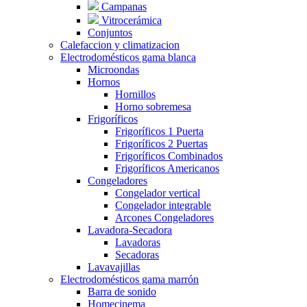
Campanas
Vitrocerámica
Conjuntos
Calefaccion y climatizacion
Electrodomésticos gama blanca
Microondas
Hornos
Hornillos
Horno sobremesa
Frigoríficos
Frigoríficos 1 Puerta
Frigoríficos 2 Puertas
Frigoríficos Combinados
Frigoríficos Americanos
Congeladores
Congelador vertical
Congelador integrable
Arcones Congeladores
Lavadora-Secadora
Lavadoras
Secadoras
Lavavajillas
Electrodomésticos gama marrón
Barra de sonido
Homecinema