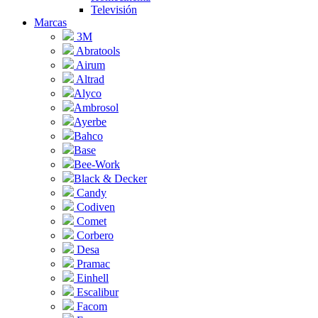
Televisión
Marcas
3M
Abratools
Airum
Altrad
Alyco
Ambrosol
Ayerbe
Bahco
Base
Bee-Work
Black & Decker
Candy
Codiven
Comet
Corbero
Desa
Pramac
Einhell
Escalibur
Facom