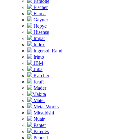
Faraone
Fischer
Flama
Gayner
Hepyc
Hisense
Impar
Index
Ingersoll Rand
Irimo
JBM
Juba
Karcher
Kraft
Mader
Makita
Matel
Metal Works
Mitsubishi
Nuair
Panter
Paredes
Penosil