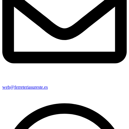
web@ferreteriasureste.es