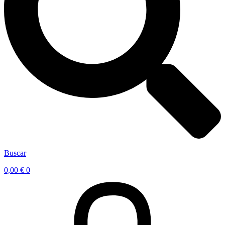
Buscar
0,00
€
0