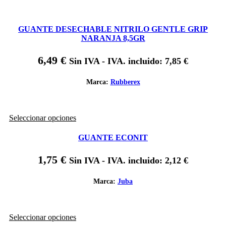
GUANTE DESECHABLE NITRILO GENTLE GRIP
NARANJA 8,5GR
6,49
€
Sin IVA - IVA. incluido:
7,85
€
Marca:
Rubberex
Este
Seleccionar opciones
producto
tiene
GUANTE ECONIT
múltiples
variantes.
1,75
€
Sin IVA - IVA. incluido:
2,12
€
Las
opciones
se
Marca:
Juba
pueden
elegir
en
Este
Seleccionar opciones
la
producto