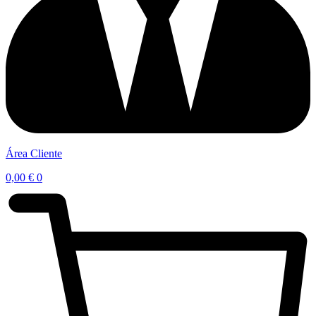
Área Cliente
0,00
€
0