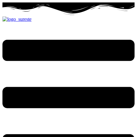
Ir
al
contenido