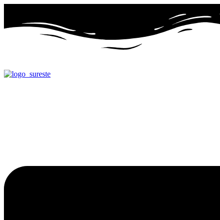
Ir
al
contenido