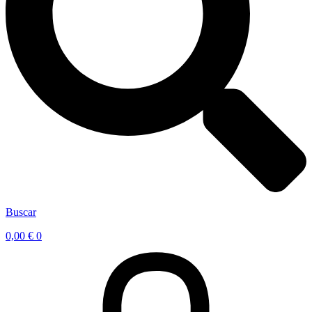
Buscar
0,00
€
0