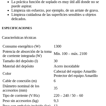
La práctica función de soplado es muy útil allí donde no se
puede aspirar.
Limpieza sin esfuerzo, por ejemplo, de un arriate de grava.
Limpieza cuidadosa de las superficies sensibles u objetos
delicados.
ESPECIFICACIONES
Características técnicas
Consumo energético (W)
1300
Potencia de absorción de la toma
Mín. 100 – máx. 2100
de corriente integrada (W)
Tamaño del depósito (l)
30
Material del depósito
Acero inoxidable
Cabezal del equipo Amarillo
Color
Protector del equipo Amarillo
Cable de conexión (m)
6
Diámetro nominal de los
35
accesorios (mm)
Tipo de corriente (V/
Hz
)
220 – 240 / 50 – 60
Peso sin accesorios (kg)
9,3
Peso con embalaje incluido (kg)
13