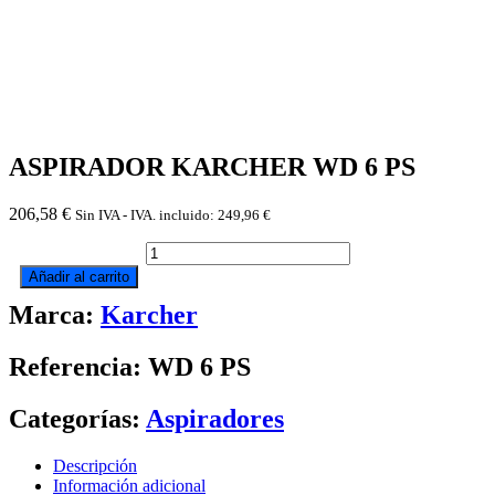
ASPIRADOR KARCHER WD 6 PS
206,58
€
Sin IVA - IVA. incluido:
249,96
€
ASPIRADOR
KARCHER
Añadir al carrito
WD
Marca:
Karcher
6
PS
cantidad
Referencia: WD 6 PS
Categorías:
Aspiradores
Descripción
Información adicional