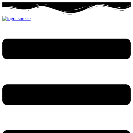
Ir
al
contenido