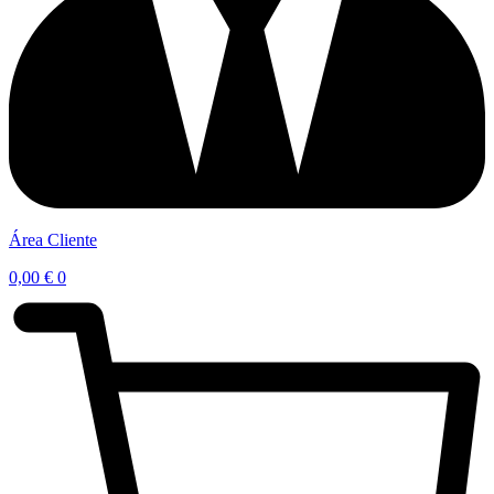
Área Cliente
0,00
€
0