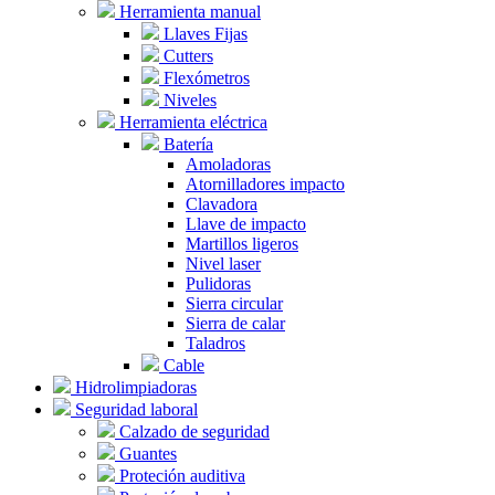
Herramienta manual
Llaves Fijas
Cutters
Flexómetros
Niveles
Herramienta eléctrica
Batería
Amoladoras
Atornilladores impacto
Clavadora
Llave de impacto
Martillos ligeros
Nivel laser
Pulidoras
Sierra circular
Sierra de calar
Taladros
Cable
Hidrolimpiadoras
Seguridad laboral
Calzado de seguridad
Guantes
Proteción auditiva