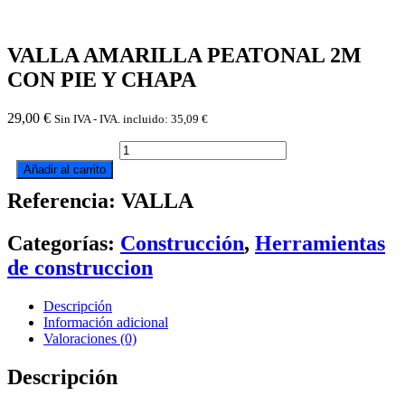
VALLA AMARILLA PEATONAL 2M
CON PIE Y CHAPA
29,00
€
Sin IVA - IVA. incluido:
35,09
€
VALLA
AMARILLA
Añadir al carrito
PEATONAL
Referencia: VALLA
2M
CON
PIE
Categorías:
Construcción
,
Herramientas
Y
CHAPA
de construccion
cantidad
Descripción
Información adicional
Valoraciones (0)
Descripción