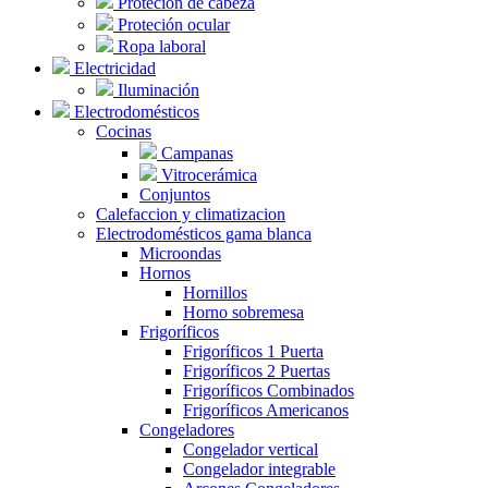
Proteción de cabeza
Proteción ocular
Ropa laboral
Electricidad
Iluminación
Electrodomésticos
Cocinas
Campanas
Vitrocerámica
Conjuntos
Calefaccion y climatizacion
Electrodomésticos gama blanca
Microondas
Hornos
Hornillos
Horno sobremesa
Frigoríficos
Frigoríficos 1 Puerta
Frigoríficos 2 Puertas
Frigoríficos Combinados
Frigoríficos Americanos
Congeladores
Congelador vertical
Congelador integrable