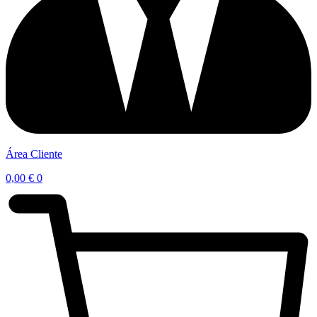
Área Cliente
0,00
€
0