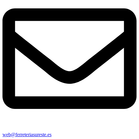
web@ferreteriasureste.es