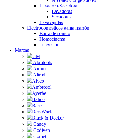
Arcones Congeladores
Lavadora-Secadora
Lavadoras
Secadoras
Lavavajillas
Electrodomésticos gama marrón
Barra de sonido
Homecinema
Televisión
Marcas
3M
Abratools
Airum
Altrad
Alyco
Ambrosol
Ayerbe
Bahco
Base
Bee-Work
Black & Decker
Candy
Codiven
Comet