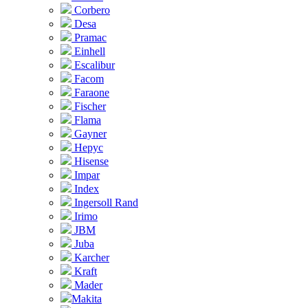
Corbero
Desa
Pramac
Einhell
Escalibur
Facom
Faraone
Fischer
Flama
Gayner
Hepyc
Hisense
Impar
Index
Ingersoll Rand
Irimo
JBM
Juba
Karcher
Kraft
Mader
Makita