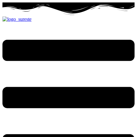
Ir
al
contenido