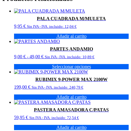
PALA CUADRADA M/MULETA
9,95
€
Sin IVA - IVA. incluido:
12,04
€
Añadir al carrito
PARTES ANDAMIO
Rango
9,00
€
-
49,00
€
Sin IVA - IVA. incluido:
10,89
€
de
Seleccionar opciones
precios:
Este
desde
producto
9,00 €
RUBIMIX 9-POWER MAX 2100W
tiene
hasta
199,00
€
múltiples
Sin IVA - IVA. incluido:
240,79
€
49,00 €
variantes.
Añadir al carrito
Las
opciones
se
PASTERA AMASADORA C/PATAS
pueden
59,95
€
Sin IVA - IVA. incluido:
72,54
€
elegir
en
Añadir al carrito
la