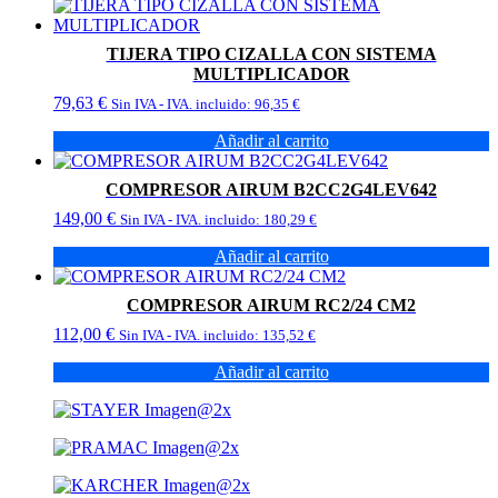
Este
desde
producto
23,89 €
tiene
hasta
TIJERA TIPO CIZALLA CON SISTEMA
múltiples
27,37 €
MULTIPLICADOR
variantes.
79,63
€
Las
Sin IVA - IVA. incluido:
96,35
€
opciones
Añadir al carrito
se
pueden
elegir
COMPRESOR AIRUM B2CC2G4LEV642
en
149,00
€
Sin IVA - IVA. incluido:
180,29
€
la
página
Añadir al carrito
de
producto
COMPRESOR AIRUM RC2/24 CM2
112,00
€
Sin IVA - IVA. incluido:
135,52
€
Añadir al carrito