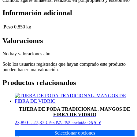
Cómodo agarre bimaterial realizado en polipropileno y elastómero
Información adicional
Peso
0,850 kg
Valoraciones
No hay valoraciones aún.
Solo los usuarios registrados que hayan comprado este producto
pueden hacer una valoración.
Productos relacionados
TIJERA DE PODA TRADICIONAL. MANGOS DE
FIBRA DE VIDRIO
Rango
23,89
€
-
27,37
€
Sin IVA - IVA. incluido:
28,91
€
de
Seleccionar opciones
precios: