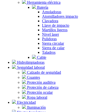
Herramienta eléctrica
Batería
Amoladoras
Atornilladores impacto
Clavadora
Llave de impacto
Martillos ligeros
Nivel laser
Pulidoras
Sierra circular
Sierra de calar
Taladros
Cable
Hidrolimpiadoras
Seguridad laboral
Calzado de seguridad
Guantes
Proteción auditiva
Proteción de cabeza
Proteción ocular
Ropa laboral
Electricidad
Iluminación