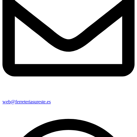
web@ferreteriasureste.es