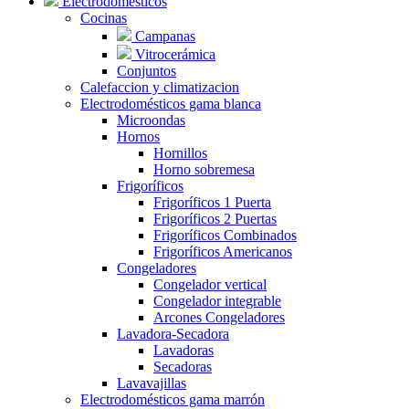
Electrodomésticos
Cocinas
Campanas
Vitrocerámica
Conjuntos
Calefaccion y climatizacion
Electrodomésticos gama blanca
Microondas
Hornos
Hornillos
Horno sobremesa
Frigoríficos
Frigoríficos 1 Puerta
Frigoríficos 2 Puertas
Frigoríficos Combinados
Frigoríficos Americanos
Congeladores
Congelador vertical
Congelador integrable
Arcones Congeladores
Lavadora-Secadora
Lavadoras
Secadoras
Lavavajillas
Electrodomésticos gama marrón