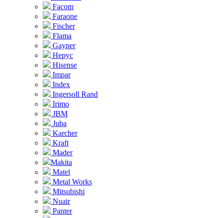
Facom
Faraone
Fischer
Flama
Gayner
Hepyc
Hisense
Impar
Index
Ingersoll Rand
Irimo
JBM
Juba
Karcher
Kraft
Mader
Makita
Matel
Metal Works
Mitsubishi
Nuair
Panter