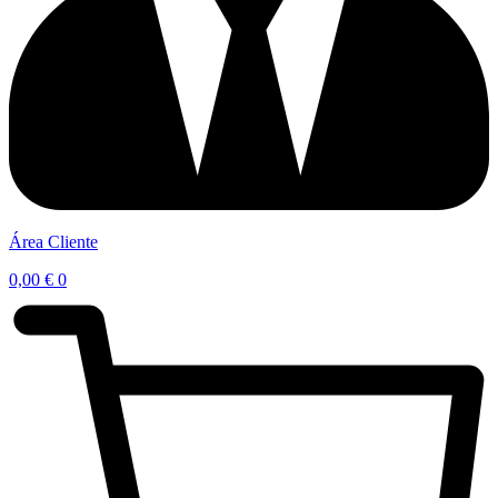
Área Cliente
0,00
€
0