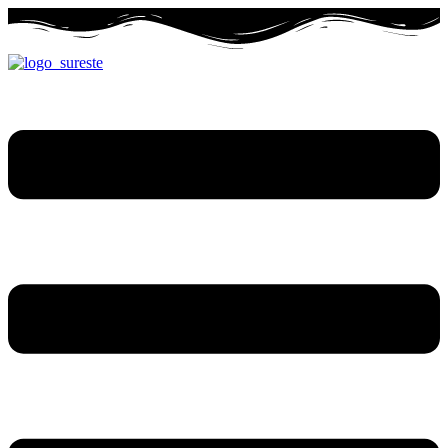
Ir
al
contenido