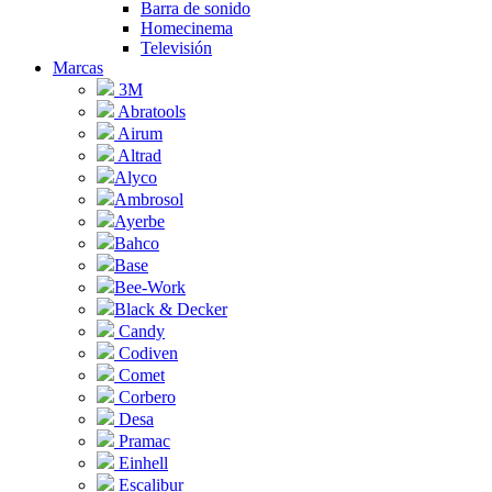
Barra de sonido
Homecinema
Televisión
Marcas
3M
Abratools
Airum
Altrad
Alyco
Ambrosol
Ayerbe
Bahco
Base
Bee-Work
Black & Decker
Candy
Codiven
Comet
Corbero
Desa
Pramac
Einhell
Escalibur