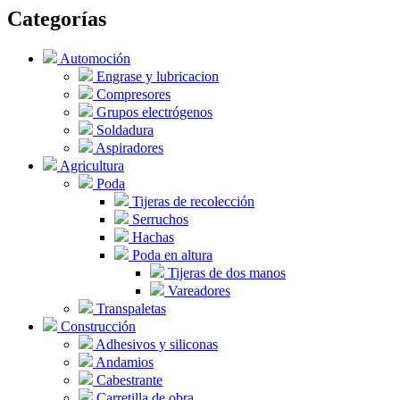
Categorías
Automoción
Engrase y lubricacion
Compresores
Grupos electrógenos
Soldadura
Aspiradores
Agricultura
Poda
Tijeras de recolección
Serruchos
Hachas
Poda en altura
Tijeras de dos manos
Vareadores
Transpaletas
Construcción
Adhesivos y siliconas
Andamios
Cabestrante
Carretilla de obra