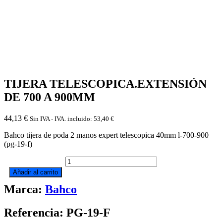
TIJERA TELESCOPICA.EXTENSIÓN
DE 700 A 900MM
44,13
€
Sin IVA - IVA. incluido:
53,40
€
Bahco tijera de poda 2 manos expert telescopica 40mm l-700-900
(pg-19-f)
TIJERA
TELESCOPICA.EXTENSIÓN
Añadir al carrito
DE
Marca:
Bahco
700
A
900MM
Referencia: PG-19-F
cantidad