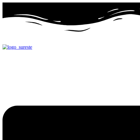
Ir
al
contenido