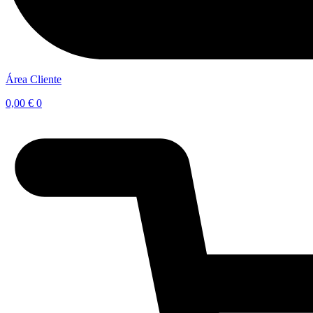
Área Cliente
0,00
€
0