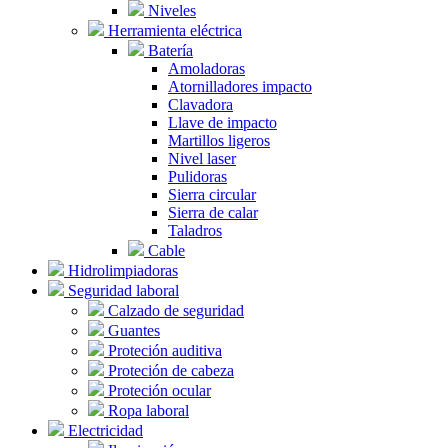
Niveles
Herramienta eléctrica
Batería
Amoladoras
Atornilladores impacto
Clavadora
Llave de impacto
Martillos ligeros
Nivel laser
Pulidoras
Sierra circular
Sierra de calar
Taladros
Cable
Hidrolimpiadoras
Seguridad laboral
Calzado de seguridad
Guantes
Proteción auditiva
Proteción de cabeza
Proteción ocular
Ropa laboral
Electricidad