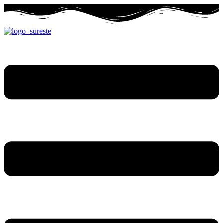
Ir
al
contenido