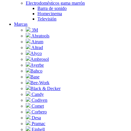
Electrodomésticos gama marrón
Barra de sonido
Homecinema
Televisión
Marcas
3M
Abratools
Airum
Altrad
Alyco
Ambrosol
Ayerbe
Bahco
Base
Bee-Work
Black & Decker
Candy
Codiven
Comet
Corbero
Desa
Pramac
Einhell