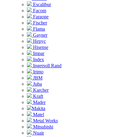
Escalibur
Facom
Faraone
Fischer
Flama
Gayner
Hepyc
Hisense
Impar
Index
Ingersoll Rand
Irimo
JBM
Juba
Karcher
Kraft
Mader
Makita
Matel
Metal Works
Mitsubishi
Nuair