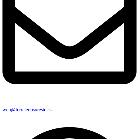
web@ferreteriasureste.es