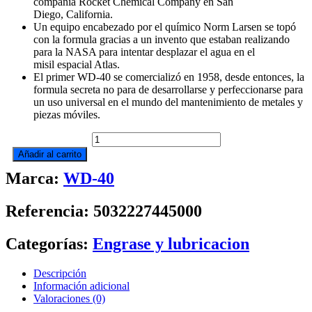
compañia Rocket Chemical Company en San
Diego, California.
Un equipo encabezado por el químico Norm Larsen se topó
con la formula gracias a un invento que estaban realizando
para la NASA para intentar desplazar el agua en el
misil espacial Atlas.
El primer WD-40 se comercializó en 1958, desde entonces, la
formula secreta no para de desarrollarse y perfeccionarse para
un uso universal en el mundo del mantenimiento de metales y
piezas móviles.
LUBRICANTE
5L
Añadir al carrito
AFLOJATODO
Marca:
WD-40
WD-
40
cantidad
Referencia: 5032227445000
Categorías:
Engrase y lubricacion
Descripción
Información adicional
Valoraciones (0)