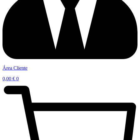
Área Cliente
0,00
€
0