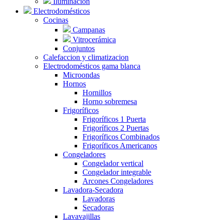
Iluminación
Electrodomésticos
Cocinas
Campanas
Vitrocerámica
Conjuntos
Calefaccion y climatizacion
Electrodomésticos gama blanca
Microondas
Hornos
Hornillos
Horno sobremesa
Frigoríficos
Frigoríficos 1 Puerta
Frigoríficos 2 Puertas
Frigoríficos Combinados
Frigoríficos Americanos
Congeladores
Congelador vertical
Congelador integrable
Arcones Congeladores
Lavadora-Secadora
Lavadoras
Secadoras
Lavavajillas