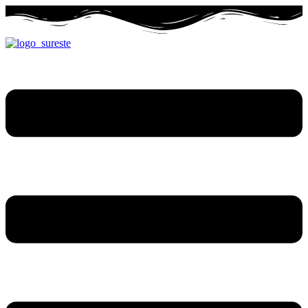
Ir
al
contenido