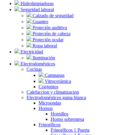
Hidrolimpiadoras
Seguridad laboral
Calzado de seguridad
Guantes
Proteción auditiva
Proteción de cabeza
Proteción ocular
Ropa laboral
Electricidad
Iluminación
Electrodomésticos
Cocinas
Campanas
Vitrocerámica
Conjuntos
Calefaccion y climatizacion
Electrodomésticos gama blanca
Microondas
Hornos
Hornillos
Horno sobremesa
Frigoríficos
Frigoríficos 1 Puerta