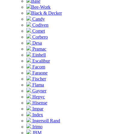
Base
Bee-Work
Black & Decker
Candy
Codiven
Comet
Corbero
Desa
Pramac
Einhell
Escalibur
Facom
Faraone
Fischer
Flama
Gayner
Hepyc
Hisense
Impar
Index
Ingersoll Rand
Irimo
JBM