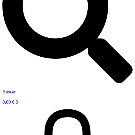
Buscar
0,00
€
0