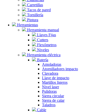
Carretillas
Tacos de pared
Tornillería
Pintura
Herramientas
Herramienta manual
Llaves Fijas
Cutters
Flexómetros
Niveles
Herramienta eléctrica
Batería
Amoladoras
Atornilladores impacto
Clavadora
Llave de impacto
Martillos ligeros
Nivel laser
Pulidoras
Sierra circular
Sierra de calar
Taladros
Cable