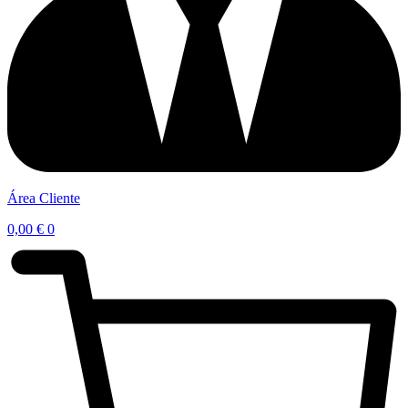
Área Cliente
0,00
€
0