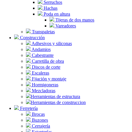
Serruchos
Hachas
Poda en altura
Tijeras de dos manos
Vareadores
Transpaletas
Construcción
Adhesivos y siliconas
Andamios
Cabestrante
Carretilla de obra
Discos de corte
Escaleras
Fijación y montaje
Hormigoneras
Mezcladoras
Herramientas de estructura
Herramientas de construccion
Ferretería
Brocas
Buzones
Cerrajería
Estanterías