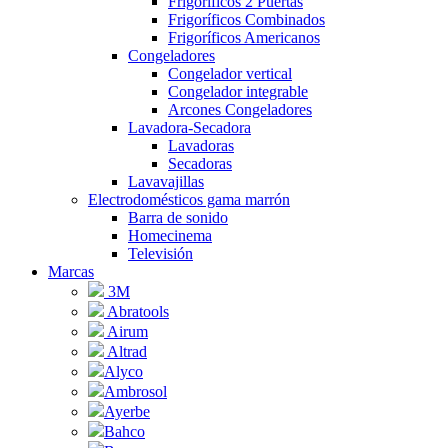
Frigoríficos 2 Puertas
Frigoríficos Combinados
Frigoríficos Americanos
Congeladores
Congelador vertical
Congelador integrable
Arcones Congeladores
Lavadora-Secadora
Lavadoras
Secadoras
Lavavajillas
Electrodomésticos gama marrón
Barra de sonido
Homecinema
Televisión
Marcas
3M
Abratools
Airum
Altrad
Alyco
Ambrosol
Ayerbe
Bahco