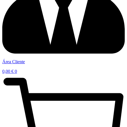
Área Cliente
0,00
€
0