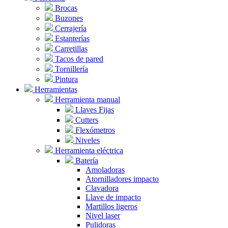
Brocas
Buzones
Cerrajería
Estanterías
Carretillas
Tacos de pared
Tornillería
Pintura
Herramientas
Herramienta manual
Llaves Fijas
Cutters
Flexómetros
Niveles
Herramienta eléctrica
Batería
Amoladoras
Atornilladores impacto
Clavadora
Llave de impacto
Martillos ligeros
Nivel laser
Pulidoras