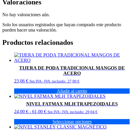
Valoraciones
No hay valoraciones aún.
Solo los usuarios registrados que hayan comprado este producto
pueden hacer una valoración.
Productos relacionados
TIJERA DE PODA TRADICIONAL MANGOS DE
ACERO
23,06
€
Sin IVA - IVA. incluido:
27,90
€
Añadir al carrito
NIVEL FATMAX MLH TRAPEZOIDALES
Rango
24,00
€
-
61,00
€
Sin IVA - IVA. incluido:
29,04
€
de
Seleccionar opciones
precios:
Este
desde
producto