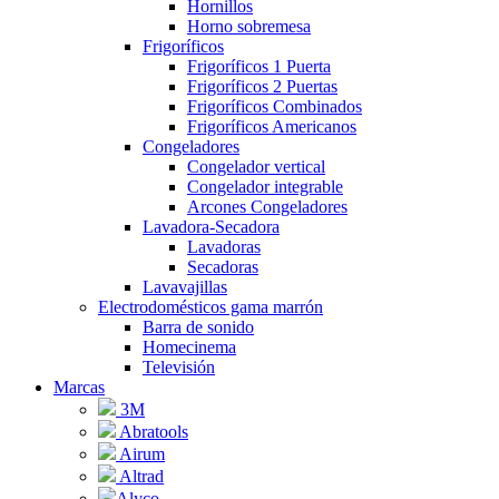
Hornillos
Horno sobremesa
Frigoríficos
Frigoríficos 1 Puerta
Frigoríficos 2 Puertas
Frigoríficos Combinados
Frigoríficos Americanos
Congeladores
Congelador vertical
Congelador integrable
Arcones Congeladores
Lavadora-Secadora
Lavadoras
Secadoras
Lavavajillas
Electrodomésticos gama marrón
Barra de sonido
Homecinema
Televisión
Marcas
3M
Abratools
Airum
Altrad
Alyco