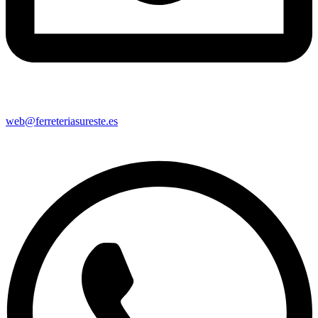
web@ferreteriasureste.es