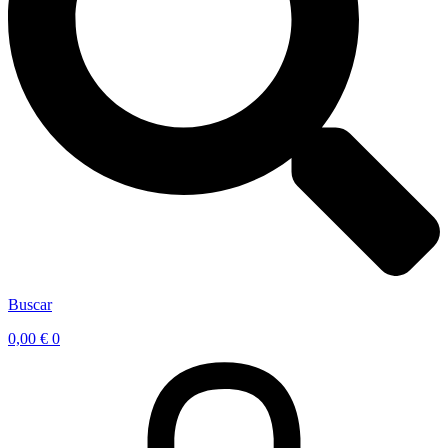
Buscar
0,00
€
0