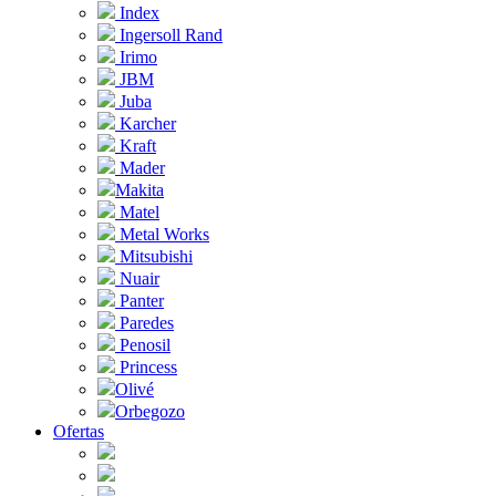
Index
Ingersoll Rand
Irimo
JBM
Juba
Karcher
Kraft
Mader
Makita
Matel
Metal Works
Mitsubishi
Nuair
Panter
Paredes
Penosil
Princess
Olivé
Orbegozo
Ofertas