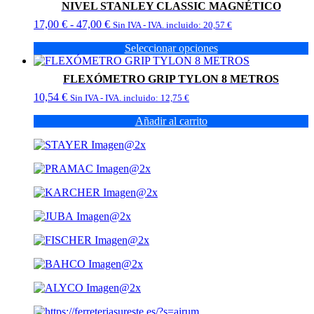
24,00 €
NIVEL STANLEY CLASSIC MAGNÉTICO
tiene
hasta
Rango
17,00
€
-
47,00
€
múltiples
Sin IVA - IVA. incluido:
20,57
€
61,00 €
de
variantes.
Seleccionar opciones
precios:
Las
Este
desde
opciones
producto
17,00 €
se
FLEXÓMETRO GRIP TYLON 8 METROS
tiene
hasta
pueden
10,54
€
múltiples
Sin IVA - IVA. incluido:
12,75
€
47,00 €
elegir
variantes.
en
Añadir al carrito
Las
la
opciones
página
se
de
pueden
producto
elegir
en
la
página
de
producto