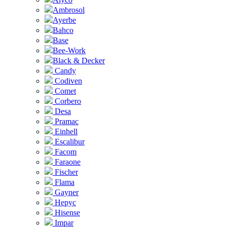
Ambrosol
Ayerbe
Bahco
Base
Bee-Work
Black & Decker
Candy
Codiven
Comet
Corbero
Desa
Pramac
Einhell
Escalibur
Facom
Faraone
Fischer
Flama
Gayner
Hepyc
Hisense
Impar