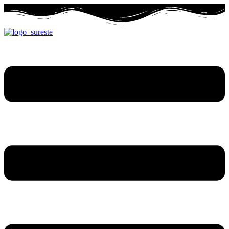
Ir
al
contenido