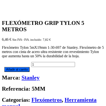
FLEXÓMETRO GRIP TYLON 5
METROS
6,46
€
Sin IVA - IVA. incluido:
7,82
€
Flexómetro Tylon 5mX19mm 1-30-697 de Stanley. Flexómetro de 5
metros con cinta de acero ultra resistente con revestimiento Tylon
que aumenta hasta un 50% la durabilidad de la hoja.
FLEXÓMETRO
GRIP
Añadir al carrito
TYLON
Marca:
Stanley
5
METROS
cantidad
Referencia: 5MM
Categorías:
Flexómetros
,
Herramienta