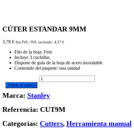
CÚTER ESTANDAR 9MM
3,78
€
Sin IVA - IVA. incluido:
4,57
€
Filo de la hoja: Fein
Incluye 3 cuchillas
Dispone de guía de la hoja de acero inoxidable
Contenido del paquete: una unidad
CÚTER
ESTANDAR
Añadir al carrito
9MM
Marca:
Stanley
cantidad
Referencia: CUT9M
Categorías:
Cutters
,
Herramienta manual