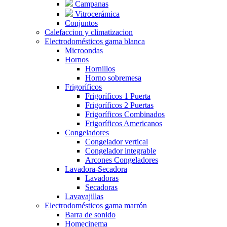
Campanas
Vitrocerámica
Conjuntos
Calefaccion y climatizacion
Electrodomésticos gama blanca
Microondas
Hornos
Hornillos
Horno sobremesa
Frigoríficos
Frigoríficos 1 Puerta
Frigoríficos 2 Puertas
Frigoríficos Combinados
Frigoríficos Americanos
Congeladores
Congelador vertical
Congelador integrable
Arcones Congeladores
Lavadora-Secadora
Lavadoras
Secadoras
Lavavajillas
Electrodomésticos gama marrón
Barra de sonido
Homecinema