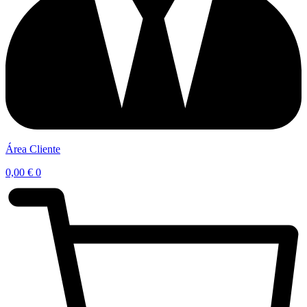
Área Cliente
0,00
€
0