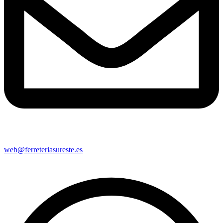
web@ferreteriasureste.es