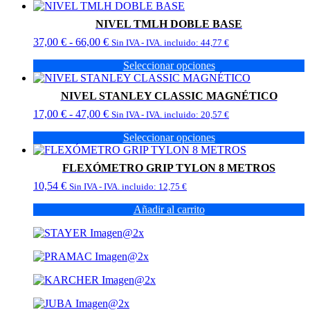
NIVEL TMLH DOBLE BASE
Rango
37,00
€
-
66,00
€
Sin IVA - IVA. incluido:
44,77
€
de
Seleccionar opciones
precios:
Este
desde
producto
37,00 €
NIVEL STANLEY CLASSIC MAGNÉTICO
tiene
hasta
Rango
17,00
€
-
47,00
€
múltiples
Sin IVA - IVA. incluido:
20,57
€
66,00 €
de
variantes.
Seleccionar opciones
precios:
Las
Este
desde
opciones
producto
17,00 €
se
FLEXÓMETRO GRIP TYLON 8 METROS
tiene
hasta
pueden
10,54
€
múltiples
Sin IVA - IVA. incluido:
12,75
€
47,00 €
elegir
variantes.
en
Añadir al carrito
Las
la
opciones
página
se
de
pueden
producto
elegir
en
la
página