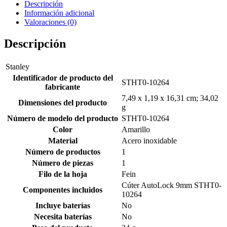
Descripción
Información adicional
Valoraciones (0)
Descripción
Stanley
Identificador de producto del
‎STHT0-10264
fabricante
‎7,49 x 1,19 x 16,31 cm; 34,02
Dimensiones del producto
g
Número de modelo del producto
‎STHT0-10264
Color
‎Amarillo
Material
‎Acero inoxidable
Número de productos
‎1
Número de piezas
‎1
Filo de la hoja
‎Fein
‎Cúter AutoLock 9mm STHT0-
Componentes incluidos
10264
Incluye baterías
‎No
Necesita baterías
‎No