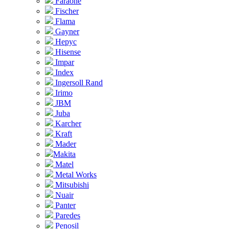
Faraone
Fischer
Flama
Gayner
Hepyc
Hisense
Impar
Index
Ingersoll Rand
Irimo
JBM
Juba
Karcher
Kraft
Mader
Makita
Matel
Metal Works
Mitsubishi
Nuair
Panter
Paredes
Penosil