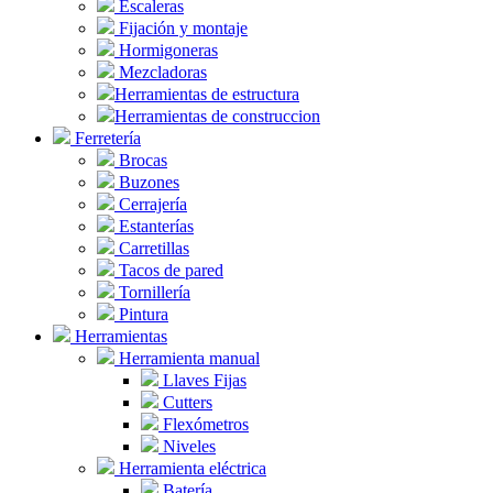
Escaleras
Fijación y montaje
Hormigoneras
Mezcladoras
Herramientas de estructura
Herramientas de construccion
Ferretería
Brocas
Buzones
Cerrajería
Estanterías
Carretillas
Tacos de pared
Tornillería
Pintura
Herramientas
Herramienta manual
Llaves Fijas
Cutters
Flexómetros
Niveles
Herramienta eléctrica
Batería