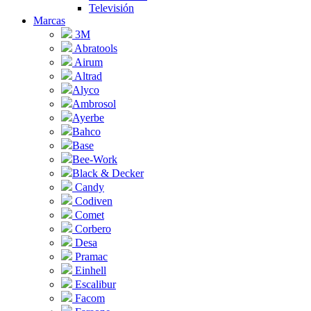
Televisión
Marcas
3M
Abratools
Airum
Altrad
Alyco
Ambrosol
Ayerbe
Bahco
Base
Bee-Work
Black & Decker
Candy
Codiven
Comet
Corbero
Desa
Pramac
Einhell
Escalibur
Facom