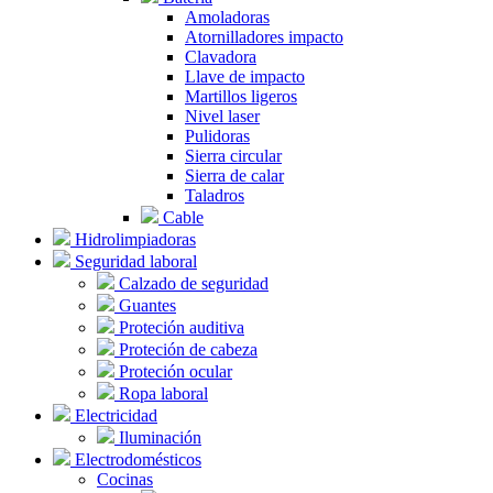
Amoladoras
Atornilladores impacto
Clavadora
Llave de impacto
Martillos ligeros
Nivel laser
Pulidoras
Sierra circular
Sierra de calar
Taladros
Cable
Hidrolimpiadoras
Seguridad laboral
Calzado de seguridad
Guantes
Proteción auditiva
Proteción de cabeza
Proteción ocular
Ropa laboral
Electricidad
Iluminación
Electrodomésticos
Cocinas