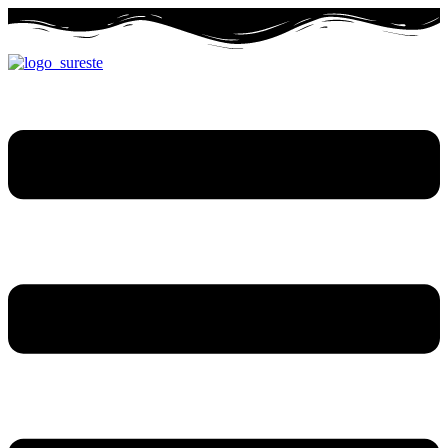
Ir
al
contenido