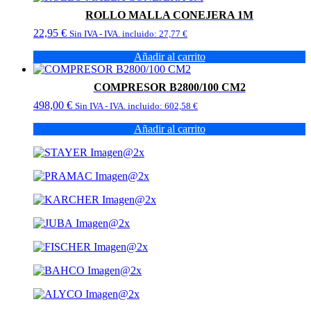
se
ROLLO MALLA CONEJERA 1M
pueden
22,95
€
Sin IVA - IVA. incluido:
27,77
€
elegir
en
Añadir al carrito
la
página
de
COMPRESOR B2800/100 CM2
producto
498,00
€
Sin IVA - IVA. incluido:
602,58
€
Añadir al carrito