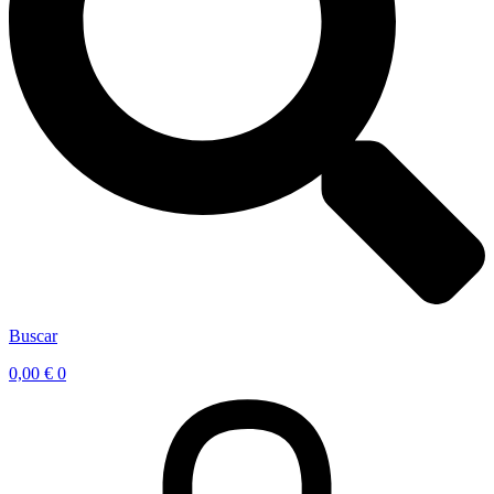
Buscar
0,00
€
0