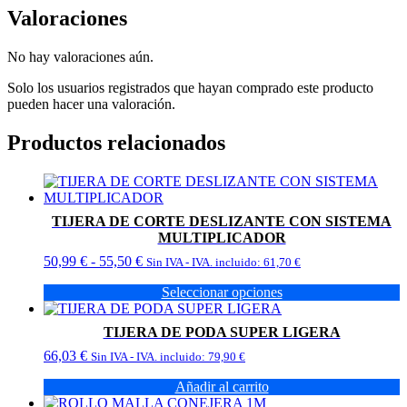
Valoraciones
No hay valoraciones aún.
Solo los usuarios registrados que hayan comprado este producto
pueden hacer una valoración.
Productos relacionados
TIJERA DE CORTE DESLIZANTE CON SISTEMA
MULTIPLICADOR
Rango
50,99
€
-
55,50
€
Sin IVA - IVA. incluido:
61,70
€
de
Seleccionar opciones
precios:
Este
desde
producto
50,99 €
TIJERA DE PODA SUPER LIGERA
tiene
hasta
66,03
€
múltiples
Sin IVA - IVA. incluido:
79,90
€
55,50 €
variantes.
Añadir al carrito
Las
opciones