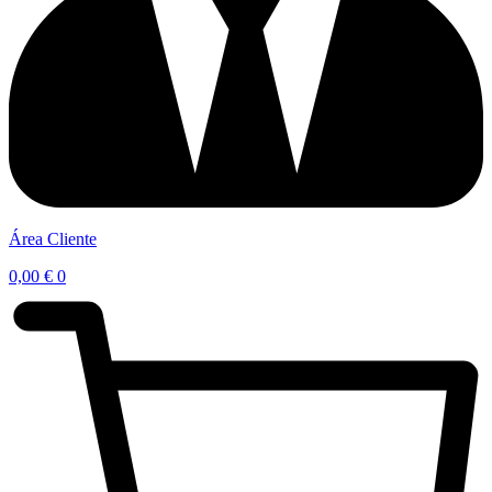
Área Cliente
0,00
€
0