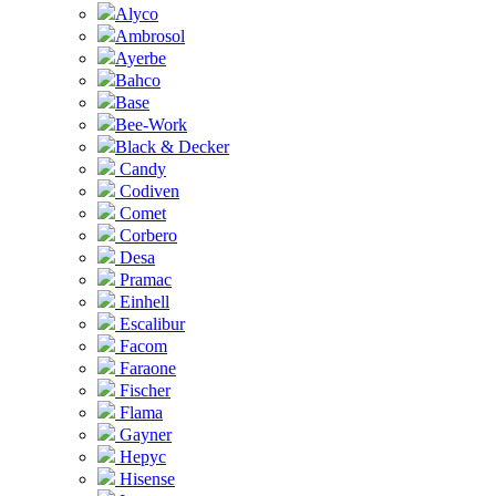
Alyco
Ambrosol
Ayerbe
Bahco
Base
Bee-Work
Black & Decker
Candy
Codiven
Comet
Corbero
Desa
Pramac
Einhell
Escalibur
Facom
Faraone
Fischer
Flama
Gayner
Hepyc
Hisense