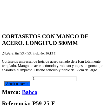
CORTASETOS CON MANGO DE
ACERO. LONGITUD 580MM
24,92
€
Sin IVA - IVA. incluido:
30,15
€
Cortasetos universal de hoja de acero sellado de 21cm totalmente
templado. Mango de acero cómodo y robusto y topes de goma que
absorben el impacto. Diseño sencillo y fiable de 58cm de largo.
CORTASETOS
CON
Añadir al carrito
MANGO
Marca:
Bahco
DE
ACERO.
LONGITUD
Referencia: P59-25-F
580MM