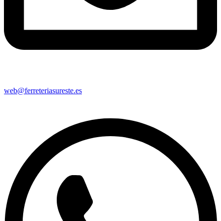
web@ferreteriasureste.es