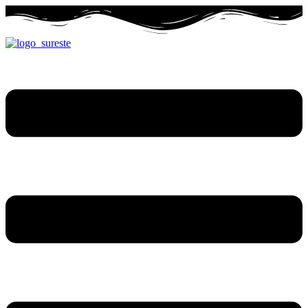
Ir
al
contenido