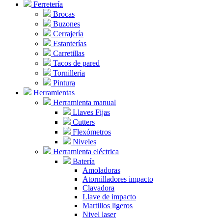
Ferretería
Brocas
Buzones
Cerrajería
Estanterías
Carretillas
Tacos de pared
Tornillería
Pintura
Herramientas
Herramienta manual
Llaves Fijas
Cutters
Flexómetros
Niveles
Herramienta eléctrica
Batería
Amoladoras
Atornilladores impacto
Clavadora
Llave de impacto
Martillos ligeros
Nivel laser