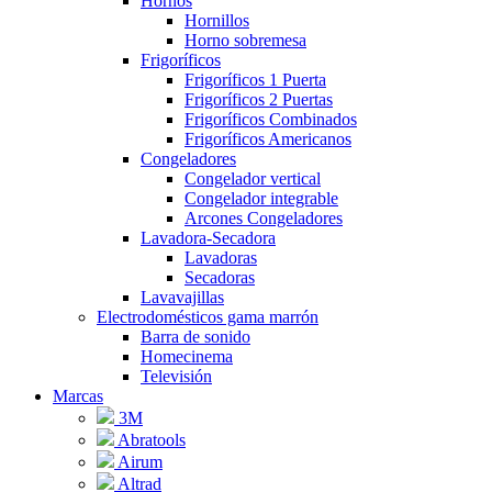
Hornos
Hornillos
Horno sobremesa
Frigoríficos
Frigoríficos 1 Puerta
Frigoríficos 2 Puertas
Frigoríficos Combinados
Frigoríficos Americanos
Congeladores
Congelador vertical
Congelador integrable
Arcones Congeladores
Lavadora-Secadora
Lavadoras
Secadoras
Lavavajillas
Electrodomésticos gama marrón
Barra de sonido
Homecinema
Televisión
Marcas
3M
Abratools
Airum
Altrad