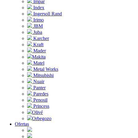
Impar
Index
Ingersoll Rand
Irimo
JBM
Juba
Karcher
Kraft
Mader
Makita
Matel
Metal Works
Mitsubishi
Nuair
Panter
Paredes
Penosil
Princess
Olivé
Orbegozo
Ofertas