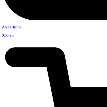
Área Cliente
0,00
€
0