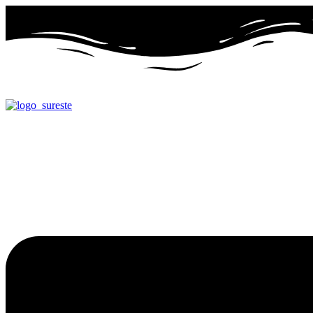
Ir
al
contenido