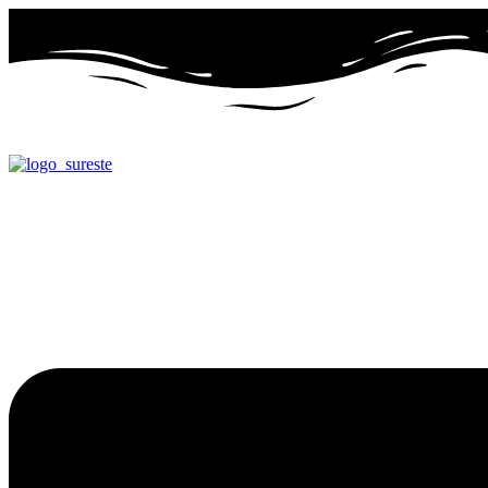
Ir
al
contenido