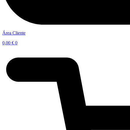
Área Cliente
0,00
€
0