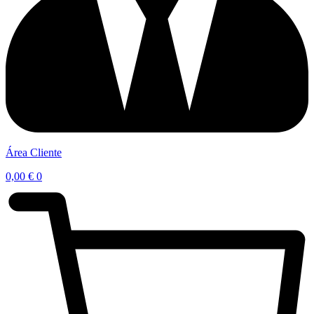
Área Cliente
0,00
€
0