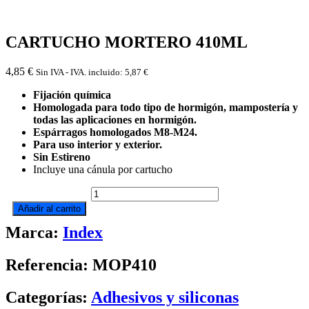
CARTUCHO MORTERO 410ML
4,85
€
Sin IVA - IVA. incluido:
5,87
€
Fijación química
Homologada para todo tipo de hormigón, mampostería y
todas las aplicaciones en hormigón.
Espárragos homologados M8-M24.
Para uso interior y exterior.
Sin Estireno
Incluye una cánula por cartucho
CARTUCHO
MORTERO
Añadir al carrito
410ML
Marca:
Index
cantidad
Referencia: MOP410
Categorías:
Adhesivos y siliconas