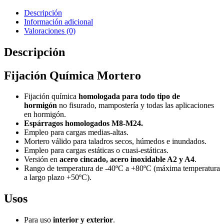
Descripción
Información adicional
Valoraciones (0)
Descripción
Fijación Química Mortero
Fijación química
homologada para todo tipo de
hormigón
no fisurado, mampostería y todas las aplicaciones
en hormigón.
Espárragos homologados M8-M24.
Empleo para cargas medias-altas.
Mortero válido para taladros secos, húmedos e inundados.
Empleo para cargas estáticas o cuasi-estáticas.
Versión en
acero cincado, acero inoxidable A2 y A4
.
Rango de temperatura de -40ºC a +80ºC (máxima temperatura
a largo plazo +50ºC).
Usos
Para uso
interior y exterior
.