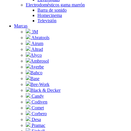
Electrodomésticos gama marrón
Barra de sonido
Homecinema
Televisión
Marcas
3M
Abratools
Airum
Altrad
Alyco
Ambrosol
Ayerbe
Bahco
Base
Bee-Work
Black & Decker
Candy
Codiven
Comet
Corbero
Desa
Pramac