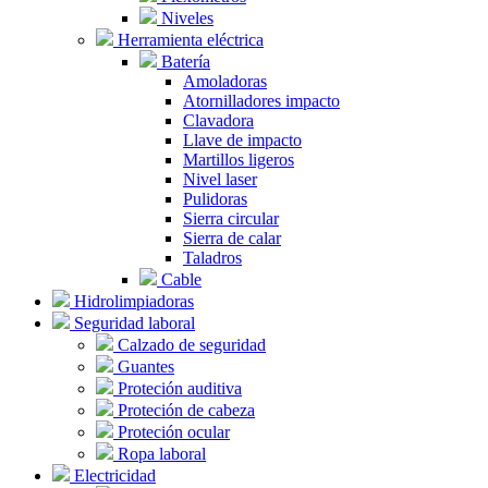
Niveles
Herramienta eléctrica
Batería
Amoladoras
Atornilladores impacto
Clavadora
Llave de impacto
Martillos ligeros
Nivel laser
Pulidoras
Sierra circular
Sierra de calar
Taladros
Cable
Hidrolimpiadoras
Seguridad laboral
Calzado de seguridad
Guantes
Proteción auditiva
Proteción de cabeza
Proteción ocular
Ropa laboral
Electricidad