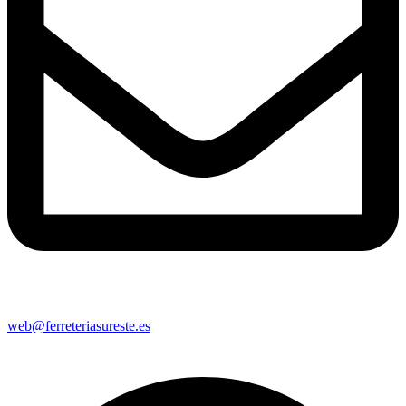
web@ferreteriasureste.es