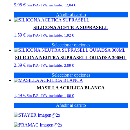
9,95
€
Sin IVA - IVA. incluido:
12,04
€
Añadir al carrito
SILICONA ACETICA SUPRASELL
1,59
€
Sin IVA - IVA. incluido:
1,92
€
Seleccionar opciones
Este
producto
SILICONA NEUTRA SUPRASELL QUIADSA 300ML
tiene
2,39
€
múltiples
Sin IVA - IVA. incluido:
2,89
€
variantes.
Seleccionar opciones
Las
Este
opciones
producto
se
MASILLA ACRILICA BLANCA
tiene
pueden
1,49
€
múltiples
Sin IVA - IVA. incluido:
1,80
€
elegir
variantes.
en
Añadir al carrito
Las
la
opciones
página
se
de
pueden
producto
elegir