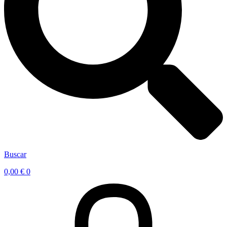
Buscar
0,00
€
0