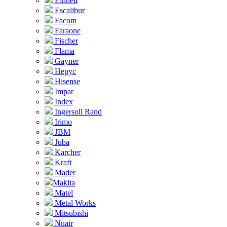
Einhell
Escalibur
Facom
Faraone
Fischer
Flama
Gayner
Hepyc
Hisense
Impar
Index
Ingersoll Rand
Irimo
JBM
Juba
Karcher
Kraft
Mader
Makita
Matel
Metal Works
Mitsubishi
Nuair