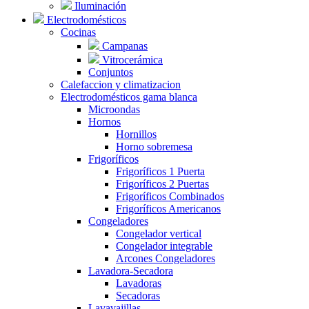
Iluminación
Electrodomésticos
Cocinas
Campanas
Vitrocerámica
Conjuntos
Calefaccion y climatizacion
Electrodomésticos gama blanca
Microondas
Hornos
Hornillos
Horno sobremesa
Frigoríficos
Frigoríficos 1 Puerta
Frigoríficos 2 Puertas
Frigoríficos Combinados
Frigoríficos Americanos
Congeladores
Congelador vertical
Congelador integrable
Arcones Congeladores
Lavadora-Secadora
Lavadoras
Secadoras
Lavavajillas