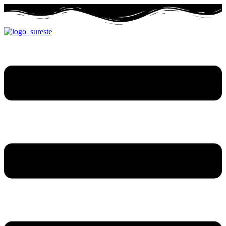
Ir
al
contenido