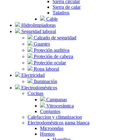
Sierra circular
Sierra de calar
Taladros
Cable
Hidrolimpiadoras
Seguridad laboral
Calzado de seguridad
Guantes
Proteción auditiva
Proteción de cabeza
Proteción ocular
Ropa laboral
Electricidad
Iluminación
Electrodomésticos
Cocinas
Campanas
Vitrocerámica
Conjuntos
Calefaccion y climatizacion
Electrodomésticos gama blanca
Microondas
Hornos
Hornillos