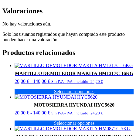
Valoraciones
No hay valoraciones aún.
Solo los usuarios registrados que hayan comprado este producto
pueden hacer una valoración.
Productos relacionados
MARTILLO DEMOLEDOR MAKITA HM1317C 16KG
Rango
20,00
€
-
140,00
€
Sin IVA - IVA. incluido:
24,20
€
de
Seleccionar opciones
precios:
Este
desde
producto
20,00 €
MOTOSIERRA HYUNDAI HYC5620
tiene
hasta
Rango
20,00
€
-
140,00
€
múltiples
Sin IVA - IVA. incluido:
24,20
€
140,00 €
de
variantes.
Seleccionar opciones
precios:
Las
Este
desde
opciones
producto
20,00 €
se