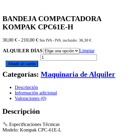
BANDEJA COMPACTADORA
KOMPAK CPC61E-H
Rango
30,00
€
-
210,00
€
Sin IVA - IVA. incluido:
36,30
€
de
ALQUILER DÍAS
precios:
Limpiar
desde
BANDEJA
30,00 €
COMPACTADORA
Añadir al carrito
hasta
KOMPAK
210,00 €
Categorías:
CPC61E-
Maquinaria de Alquiler
H
cantidad
Descripción
Información adicional
Valoraciones (0)
Descripción
Especificaciones Técnicas
Modelo: Kompak CPC-61E-L