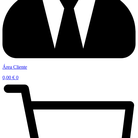
Área Cliente
0,00
€
0