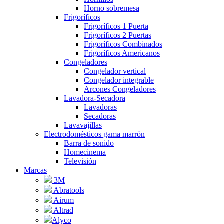
Horno sobremesa
Frigoríficos
Frigoríficos 1 Puerta
Frigoríficos 2 Puertas
Frigoríficos Combinados
Frigoríficos Americanos
Congeladores
Congelador vertical
Congelador integrable
Arcones Congeladores
Lavadora-Secadora
Lavadoras
Secadoras
Lavavajillas
Electrodomésticos gama marrón
Barra de sonido
Homecinema
Televisión
Marcas
3M
Abratools
Airum
Altrad
Alyco