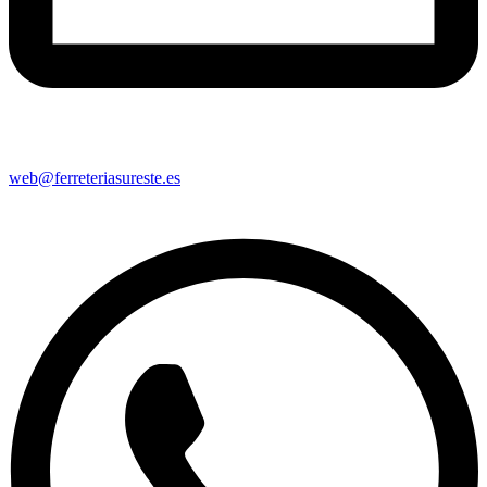
web@ferreteriasureste.es