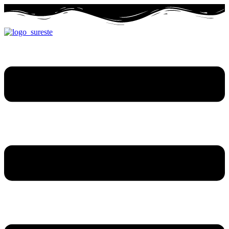
Ir
al
contenido