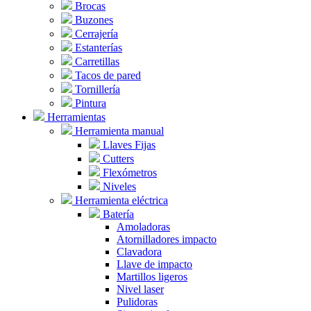
Brocas
Buzones
Cerrajería
Estanterías
Carretillas
Tacos de pared
Tornillería
Pintura
Herramientas
Herramienta manual
Llaves Fijas
Cutters
Flexómetros
Niveles
Herramienta eléctrica
Batería
Amoladoras
Atornilladores impacto
Clavadora
Llave de impacto
Martillos ligeros
Nivel laser
Pulidoras