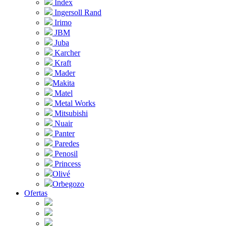
Index
Ingersoll Rand
Irimo
JBM
Juba
Karcher
Kraft
Mader
Makita
Matel
Metal Works
Mitsubishi
Nuair
Panter
Paredes
Penosil
Princess
Olivé
Orbegozo
Ofertas