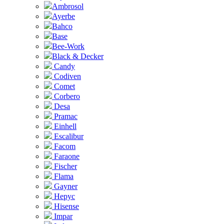
Ambrosol
Ayerbe
Bahco
Base
Bee-Work
Black & Decker
Candy
Codiven
Comet
Corbero
Desa
Pramac
Einhell
Escalibur
Facom
Faraone
Fischer
Flama
Gayner
Hepyc
Hisense
Impar