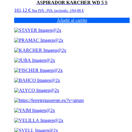
ASPIRADOR KARCHER WD 5 S
161,12
€
Sin IVA - IVA. incluido:
194,96
€
Añadir al carrito