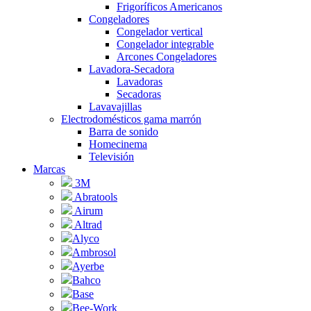
Frigoríficos Americanos
Congeladores
Congelador vertical
Congelador integrable
Arcones Congeladores
Lavadora-Secadora
Lavadoras
Secadoras
Lavavajillas
Electrodomésticos gama marrón
Barra de sonido
Homecinema
Televisión
Marcas
3M
Abratools
Airum
Altrad
Alyco
Ambrosol
Ayerbe
Bahco
Base
Bee-Work