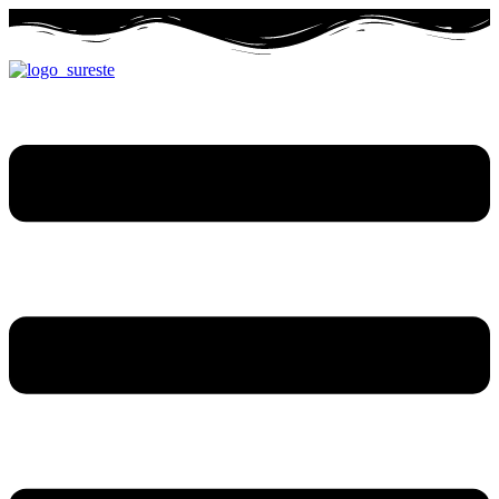
Ir
al
contenido