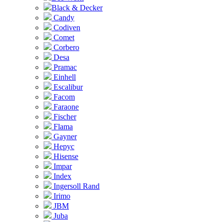
Black & Decker
Candy
Codiven
Comet
Corbero
Desa
Pramac
Einhell
Escalibur
Facom
Faraone
Fischer
Flama
Gayner
Hepyc
Hisense
Impar
Index
Ingersoll Rand
Irimo
JBM
Juba