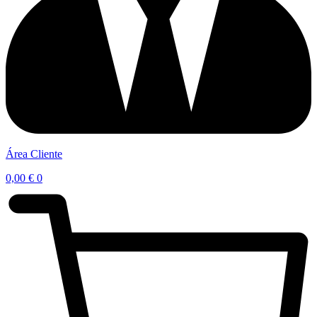
Área Cliente
0,00
€
0