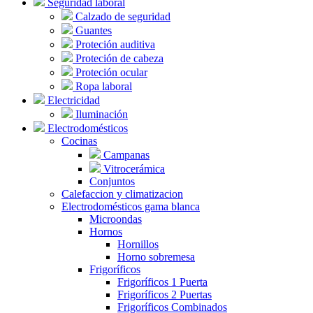
Seguridad laboral
Calzado de seguridad
Guantes
Proteción auditiva
Proteción de cabeza
Proteción ocular
Ropa laboral
Electricidad
Iluminación
Electrodomésticos
Cocinas
Campanas
Vitrocerámica
Conjuntos
Calefaccion y climatizacion
Electrodomésticos gama blanca
Microondas
Hornos
Hornillos
Horno sobremesa
Frigoríficos
Frigoríficos 1 Puerta
Frigoríficos 2 Puertas
Frigoríficos Combinados