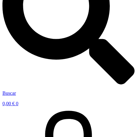
Buscar
0,00
€
0