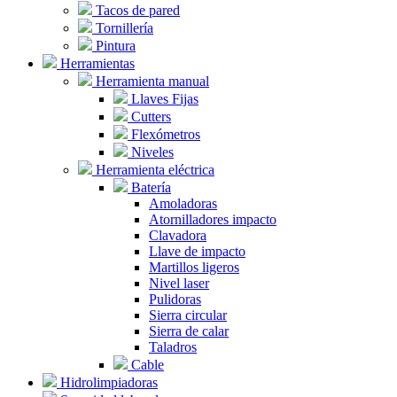
Tacos de pared
Tornillería
Pintura
Herramientas
Herramienta manual
Llaves Fijas
Cutters
Flexómetros
Niveles
Herramienta eléctrica
Batería
Amoladoras
Atornilladores impacto
Clavadora
Llave de impacto
Martillos ligeros
Nivel laser
Pulidoras
Sierra circular
Sierra de calar
Taladros
Cable
Hidrolimpiadoras