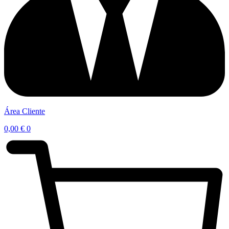
Área Cliente
0,00
€
0