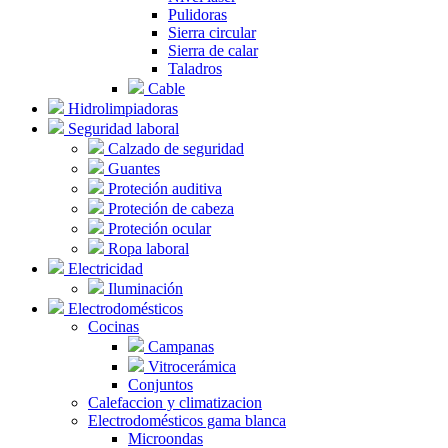
Pulidoras
Sierra circular
Sierra de calar
Taladros
Cable
Hidrolimpiadoras
Seguridad laboral
Calzado de seguridad
Guantes
Proteción auditiva
Proteción de cabeza
Proteción ocular
Ropa laboral
Electricidad
Iluminación
Electrodomésticos
Cocinas
Campanas
Vitrocerámica
Conjuntos
Calefaccion y climatizacion
Electrodomésticos gama blanca
Microondas