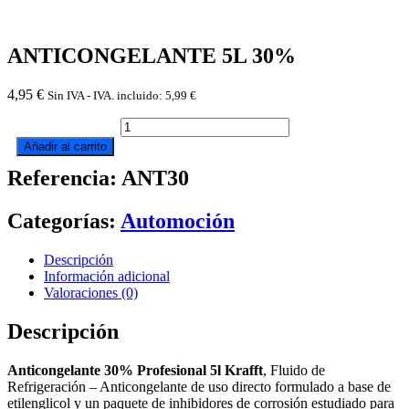
ANTICONGELANTE 5L 30%
4,95
€
Sin IVA - IVA. incluido:
5,99
€
ANTICONGELANTE
5L
Añadir al carrito
30%
Referencia: ANT30
cantidad
Categorías:
Automoción
Descripción
Información adicional
Valoraciones (0)
Descripción
Anticongelante 30% Profesional 5l Krafft
, Fluido de
Refrigeración – Anticongelante de uso directo formulado a base de
etilenglicol y un paquete de inhibidores de corrosión estudiado para