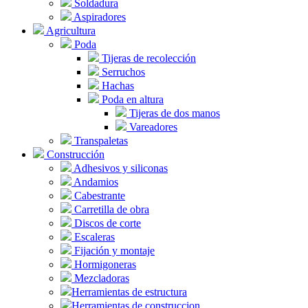
Soldadura
Aspiradores
Agricultura
Poda
Tijeras de recolección
Serruchos
Hachas
Poda en altura
Tijeras de dos manos
Vareadores
Transpaletas
Construcción
Adhesivos y siliconas
Andamios
Cabestrante
Carretilla de obra
Discos de corte
Escaleras
Fijación y montaje
Hormigoneras
Mezcladoras
Herramientas de estructura
Herramientas de construccion