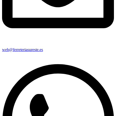
web@ferreteriasureste.es