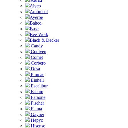
Altrad
Alyco
Ambrosol
Ayerbe
Bahco
Base
Bee-Work
Black & Decker
Candy
Codiven
Comet
Corbero
Desa
Pramac
Einhell
Escalibur
Facom
Faraone
Fischer
Flama
Gayner
Hepyc
Hisense