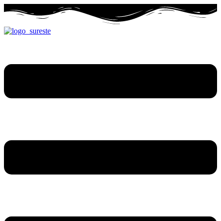
Ir
al
contenido