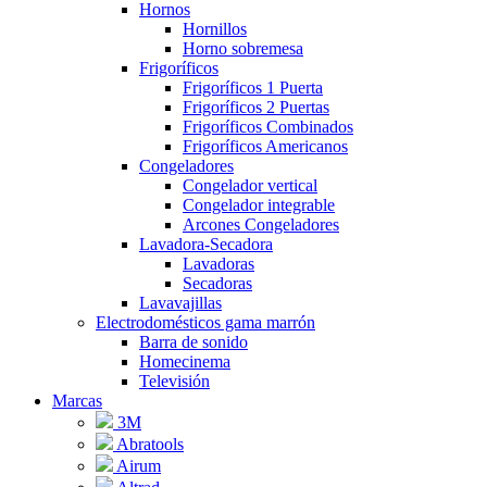
Hornos
Hornillos
Horno sobremesa
Frigoríficos
Frigoríficos 1 Puerta
Frigoríficos 2 Puertas
Frigoríficos Combinados
Frigoríficos Americanos
Congeladores
Congelador vertical
Congelador integrable
Arcones Congeladores
Lavadora-Secadora
Lavadoras
Secadoras
Lavavajillas
Electrodomésticos gama marrón
Barra de sonido
Homecinema
Televisión
Marcas
3M
Abratools
Airum