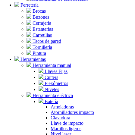
Ferretería
Brocas
Buzones
Cerrajería
Estanterías
Carretillas
Tacos de pared
Tornillería
Pintura
Herramientas
Herramienta manual
Llaves Fijas
Cutters
Flexómetros
Niveles
Herramienta eléctrica
Batería
Amoladoras
Atornilladores impacto
Clavadora
Llave de impacto
Martillos ligeros
Nivel laser