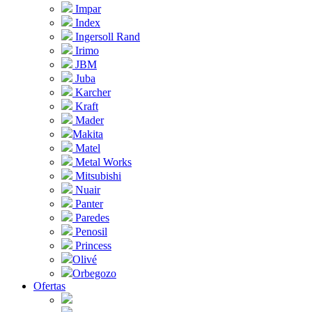
Impar
Index
Ingersoll Rand
Irimo
JBM
Juba
Karcher
Kraft
Mader
Makita
Matel
Metal Works
Mitsubishi
Nuair
Panter
Paredes
Penosil
Princess
Olivé
Orbegozo
Ofertas