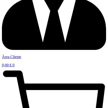
Área Cliente
0,00
€
0