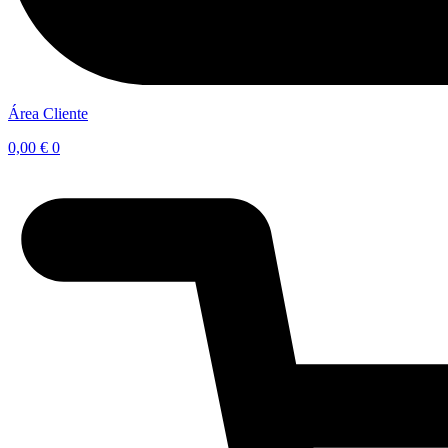
Área Cliente
0,00
€
0