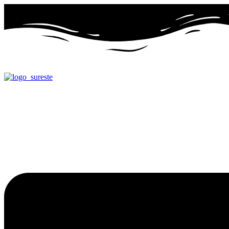
Ir
al
contenido