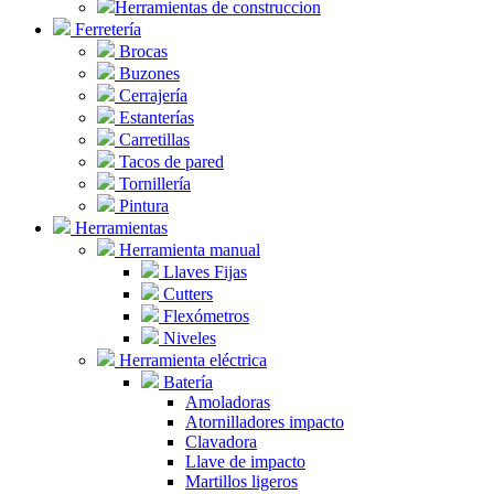
Herramientas de construccion
Ferretería
Brocas
Buzones
Cerrajería
Estanterías
Carretillas
Tacos de pared
Tornillería
Pintura
Herramientas
Herramienta manual
Llaves Fijas
Cutters
Flexómetros
Niveles
Herramienta eléctrica
Batería
Amoladoras
Atornilladores impacto
Clavadora
Llave de impacto
Martillos ligeros