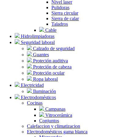
Nivel laser
Pulidoras
Sierra circular
Sierra de calar
Taladros
Cable
Hidrolimpiadoras
Seguridad laboral
Calzado de seguridad
Guantes
Proteción auditiva
Proteción de cabeza
Proteción ocular
Ropa laboral
Electricidad
Iluminación
Electrodomésticos
Cocinas
Campanas
Vitrocerámica
Conjuntos
Calefaccion y climatizacion
Electrodomésticos gama blanca