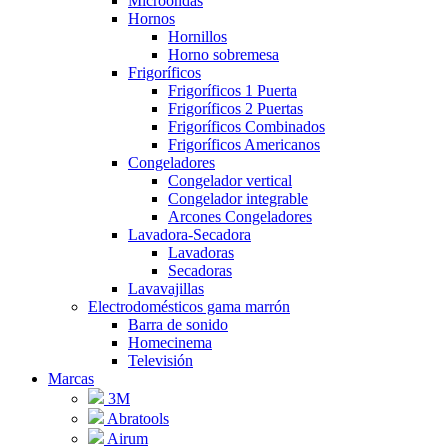
Microondas
Hornos
Hornillos
Horno sobremesa
Frigoríficos
Frigoríficos 1 Puerta
Frigoríficos 2 Puertas
Frigoríficos Combinados
Frigoríficos Americanos
Congeladores
Congelador vertical
Congelador integrable
Arcones Congeladores
Lavadora-Secadora
Lavadoras
Secadoras
Lavavajillas
Electrodomésticos gama marrón
Barra de sonido
Homecinema
Televisión
Marcas
3M
Abratools
Airum