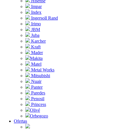
Hisense
Impar
Index
Ingersoll Rand
Irimo
JBM
Juba
Karcher
Kraft
Mader
Makita
Matel
Metal Works
Mitsubishi
Nuair
Panter
Paredes
Penosil
Princess
Olivé
Orbegozo
Ofertas