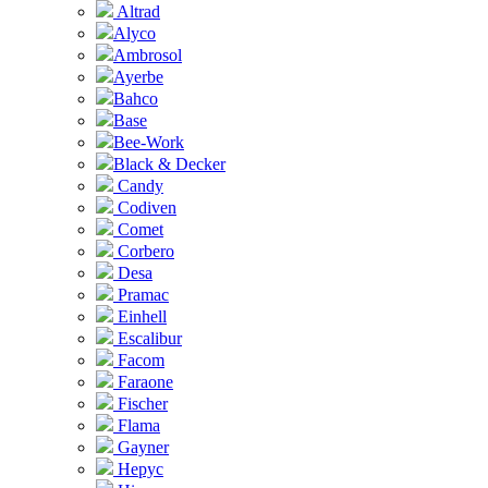
Altrad
Alyco
Ambrosol
Ayerbe
Bahco
Base
Bee-Work
Black & Decker
Candy
Codiven
Comet
Corbero
Desa
Pramac
Einhell
Escalibur
Facom
Faraone
Fischer
Flama
Gayner
Hepyc