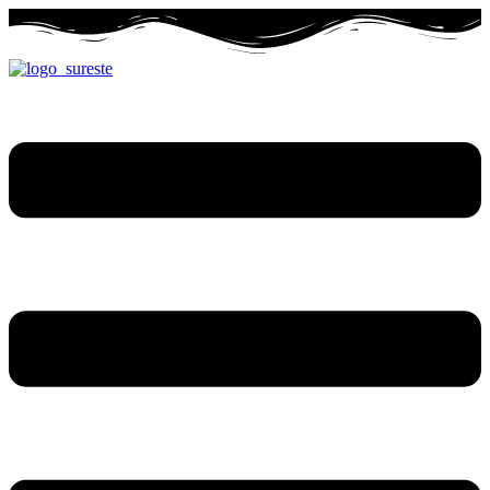
Ir
al
contenido