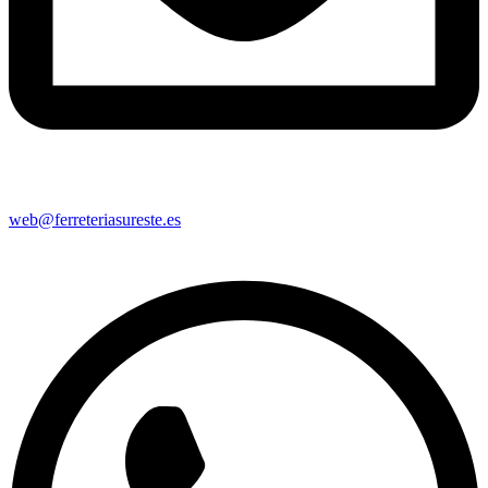
web@ferreteriasureste.es