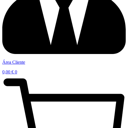
Área Cliente
0,00
€
0