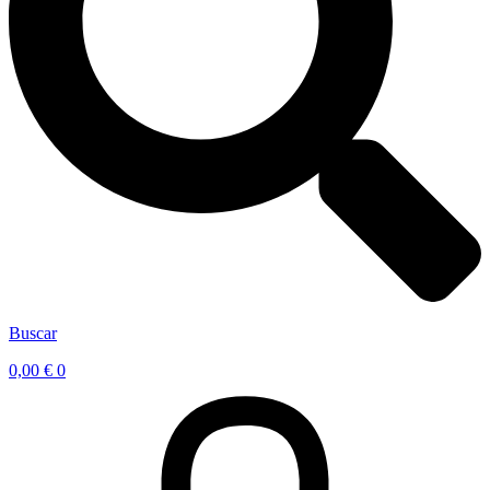
Buscar
0,00
€
0