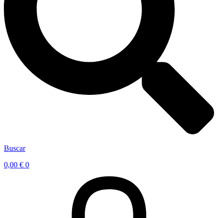
Buscar
0,00
€
0