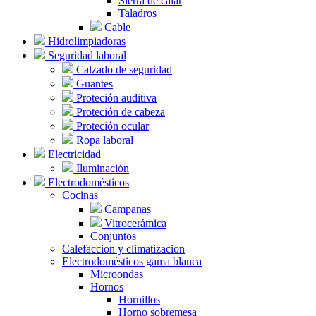
Sierra de calar
Taladros
Cable
Hidrolimpiadoras
Seguridad laboral
Calzado de seguridad
Guantes
Proteción auditiva
Proteción de cabeza
Proteción ocular
Ropa laboral
Electricidad
Iluminación
Electrodomésticos
Cocinas
Campanas
Vitrocerámica
Conjuntos
Calefaccion y climatizacion
Electrodomésticos gama blanca
Microondas
Hornos
Hornillos
Horno sobremesa