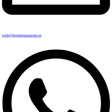
web@ferreteriasureste.es