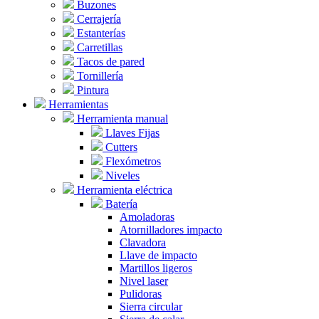
Buzones
Cerrajería
Estanterías
Carretillas
Tacos de pared
Tornillería
Pintura
Herramientas
Herramienta manual
Llaves Fijas
Cutters
Flexómetros
Niveles
Herramienta eléctrica
Batería
Amoladoras
Atornilladores impacto
Clavadora
Llave de impacto
Martillos ligeros
Nivel laser
Pulidoras
Sierra circular