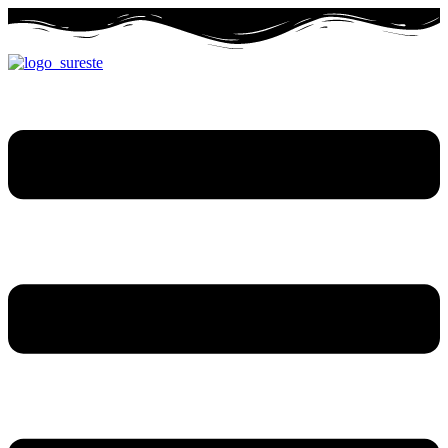
Ir
al
contenido