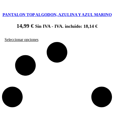
PANTALON TOP ALGODON, AZULINA Y AZUL MARINO
14,99
€
Sin IVA - IVA. incluido:
18,14
€
Este
Seleccionar opciones
producto
tiene
múltiples
variantes.
Las
opciones
se
pueden
elegir
en
la
página
de
producto