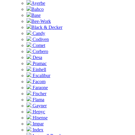
Ayerbe
Bahco
Base
Bee-Work
Black & Decker
Candy
Codiven
Comet
Corbero
Desa
Pramac
Einhell
Escalibur
Facom
Faraone
Fischer
Flama
Gayner
Hepyc
Hisense
Impar
Index