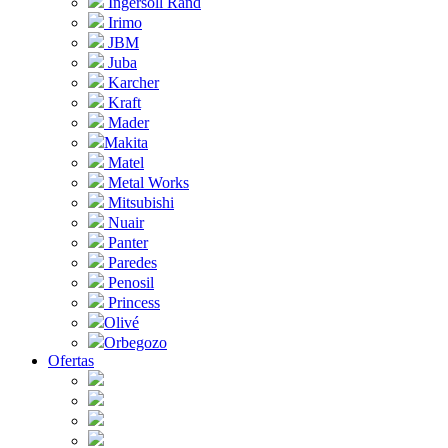
Ingersoll Rand
Irimo
JBM
Juba
Karcher
Kraft
Mader
Makita
Matel
Metal Works
Mitsubishi
Nuair
Panter
Paredes
Penosil
Princess
Olivé
Orbegozo
Ofertas