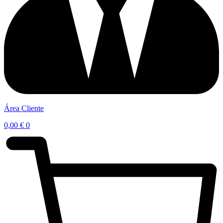
Área Cliente
0,00
€
0