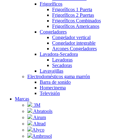
Frigoríficos
Frigoríficos 1 Puerta
Frigoríficos 2 Puertas
Frigoríficos Combinados
Frigoríficos Americanos
Congeladores
Congelador vertical
Congelador integrable
Arcones Congeladores
Lavadora-Secadora
Lavadoras
Secadoras
Lavavajillas
Electrodomésticos gama marrón
Barra de sonido
Homecinema
Televisión
Marcas
3M
Abratools
Airum
Altrad
Alyco
Ambrosol