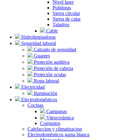
Nivel laser
Pulidoras
Sierra circular
Sierra de calar
Taladros
Cable
Hidrolimpiadoras
Seguridad laboral
Calzado de seguridad
Guantes
Proteción auditiva
Proteción de cabeza
Proteción ocular
Ropa laboral
Electricidad
Iluminación
Electrodomésticos
Cocinas
Campanas
Vitrocerámica
Conjuntos
Calefaccion y climatizacion
Electrodomésticos gama blanca