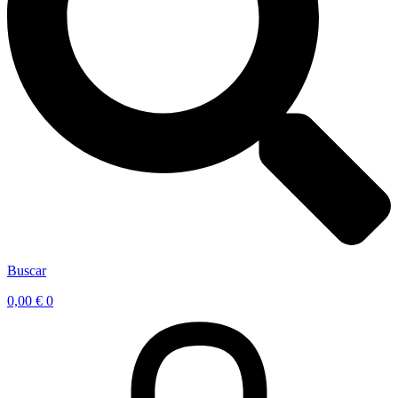
Buscar
0,00
€
0