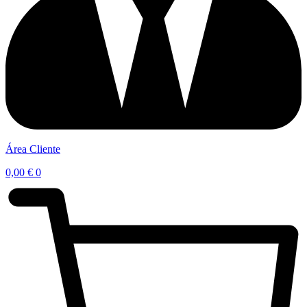
Área Cliente
0,00
€
0