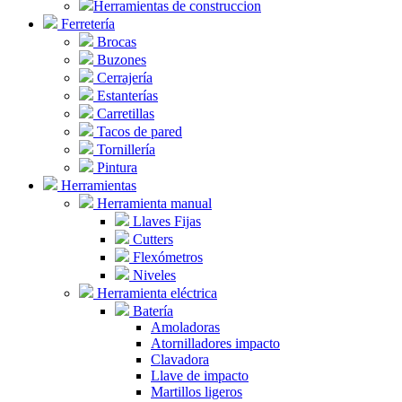
Herramientas de construccion
Ferretería
Brocas
Buzones
Cerrajería
Estanterías
Carretillas
Tacos de pared
Tornillería
Pintura
Herramientas
Herramienta manual
Llaves Fijas
Cutters
Flexómetros
Niveles
Herramienta eléctrica
Batería
Amoladoras
Atornilladores impacto
Clavadora
Llave de impacto
Martillos ligeros