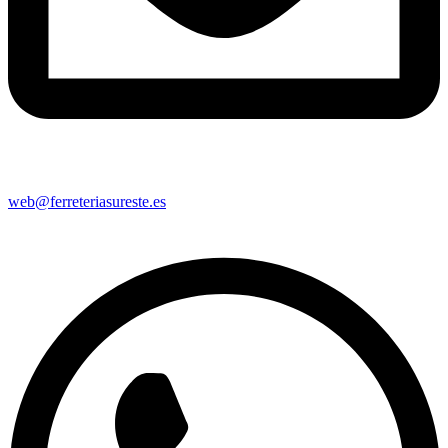
web@ferreteriasureste.es