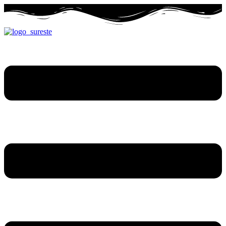
Ir
al
contenido