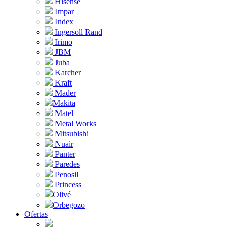
Hisense
Impar
Index
Ingersoll Rand
Irimo
JBM
Juba
Karcher
Kraft
Mader
Makita
Matel
Metal Works
Mitsubishi
Nuair
Panter
Paredes
Penosil
Princess
Olivé
Orbegozo
Ofertas