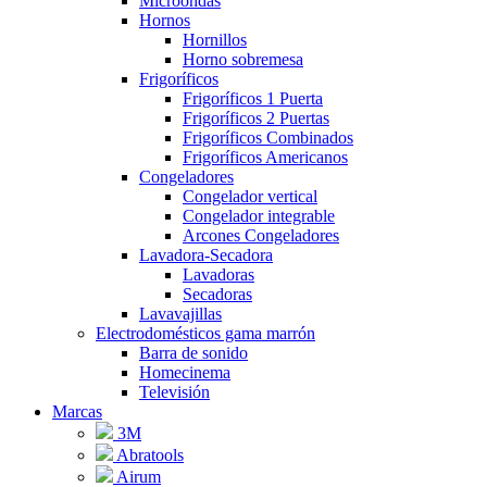
Microondas
Hornos
Hornillos
Horno sobremesa
Frigoríficos
Frigoríficos 1 Puerta
Frigoríficos 2 Puertas
Frigoríficos Combinados
Frigoríficos Americanos
Congeladores
Congelador vertical
Congelador integrable
Arcones Congeladores
Lavadora-Secadora
Lavadoras
Secadoras
Lavavajillas
Electrodomésticos gama marrón
Barra de sonido
Homecinema
Televisión
Marcas
3M
Abratools
Airum