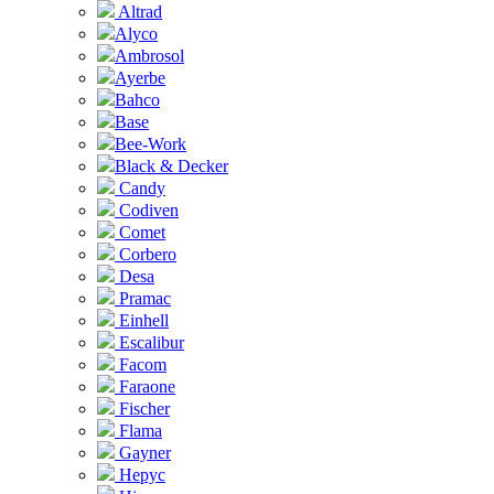
Altrad
Alyco
Ambrosol
Ayerbe
Bahco
Base
Bee-Work
Black & Decker
Candy
Codiven
Comet
Corbero
Desa
Pramac
Einhell
Escalibur
Facom
Faraone
Fischer
Flama
Gayner
Hepyc