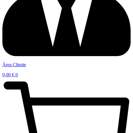
Área Cliente
0,00
€
0