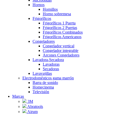
Microondas
Hornos
Hornillos
Horno sobremesa
Frigoríficos
Frigoríficos 1 Puerta
Frigoríficos 2 Puertas
Frigoríficos Combinados
Frigoríficos Americanos
Congeladores
Congelador vertical
Congelador integrable
Arcones Congeladores
Lavadora-Secadora
Lavadoras
Secadoras
Lavavajillas
Electrodomésticos gama marrón
Barra de sonido
Homecinema
Televisión
Marcas
3M
Abratools
Airum