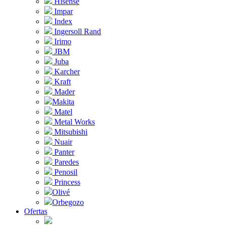
Hisense
Impar
Index
Ingersoll Rand
Irimo
JBM
Juba
Karcher
Kraft
Mader
Makita
Matel
Metal Works
Mitsubishi
Nuair
Panter
Paredes
Penosil
Princess
Olivé
Orbegozo
Ofertas