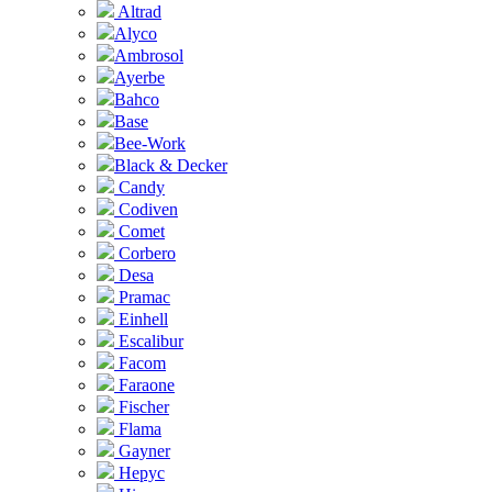
Altrad
Alyco
Ambrosol
Ayerbe
Bahco
Base
Bee-Work
Black & Decker
Candy
Codiven
Comet
Corbero
Desa
Pramac
Einhell
Escalibur
Facom
Faraone
Fischer
Flama
Gayner
Hepyc