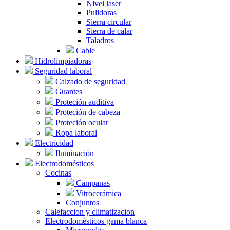
Nivel laser
Pulidoras
Sierra circular
Sierra de calar
Taladros
Cable
Hidrolimpiadoras
Seguridad laboral
Calzado de seguridad
Guantes
Proteción auditiva
Proteción de cabeza
Proteción ocular
Ropa laboral
Electricidad
Iluminación
Electrodomésticos
Cocinas
Campanas
Vitrocerámica
Conjuntos
Calefaccion y climatizacion
Electrodomésticos gama blanca