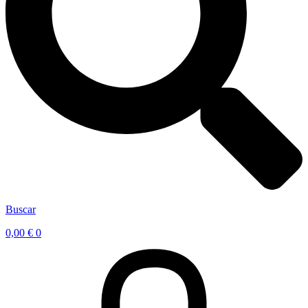
Buscar
0,00
€
0