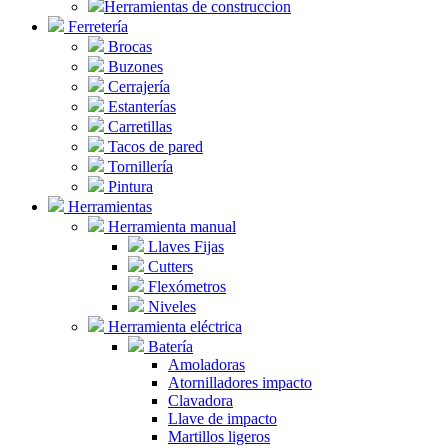
Herramientas de construccion
Ferretería
Brocas
Buzones
Cerrajería
Estanterías
Carretillas
Tacos de pared
Tornillería
Pintura
Herramientas
Herramienta manual
Llaves Fijas
Cutters
Flexómetros
Niveles
Herramienta eléctrica
Batería
Amoladoras
Atornilladores impacto
Clavadora
Llave de impacto
Martillos ligeros