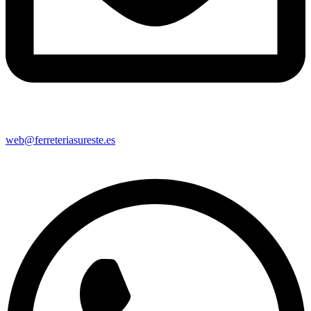
web@ferreteriasureste.es