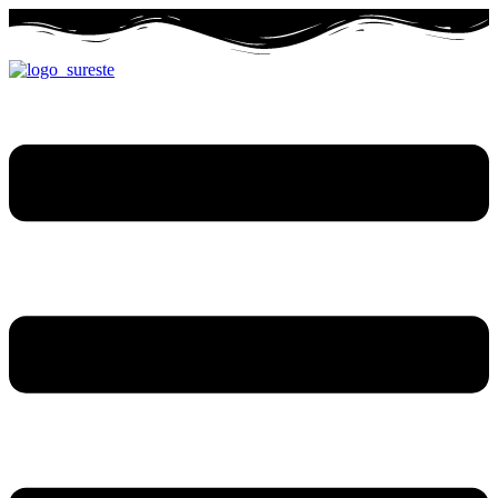
Ir
al
contenido