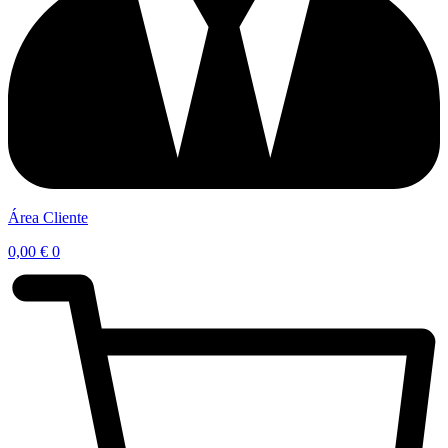
Área Cliente
0,00
€
0