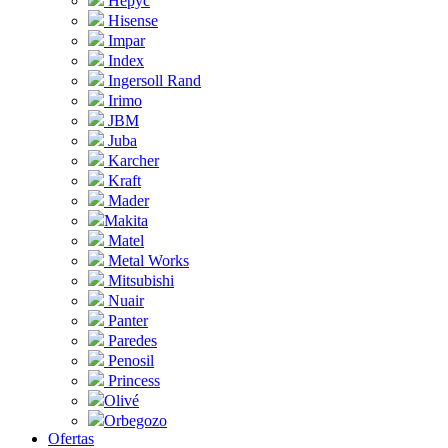
Hepyc
Hisense
Impar
Index
Ingersoll Rand
Irimo
JBM
Juba
Karcher
Kraft
Mader
Makita
Matel
Metal Works
Mitsubishi
Nuair
Panter
Paredes
Penosil
Princess
Olivé
Orbegozo
Ofertas