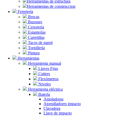
Herramientas de estructura
Herramientas de construccion
Ferretería
Brocas
Buzones
Cerrajería
Estanterías
Carretillas
Tacos de pared
Tornillería
Pintura
Herramientas
Herramienta manual
Llaves Fijas
Cutters
Flexómetros
Niveles
Herramienta eléctrica
Batería
Amoladoras
Atornilladores impacto
Clavadora
Llave de impacto