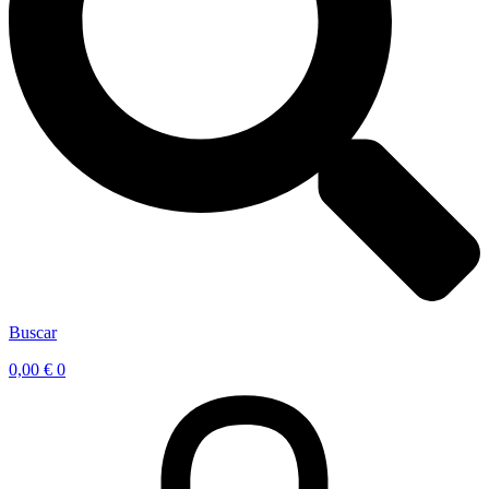
Buscar
0,00
€
0