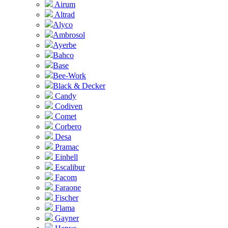
Airum
Altrad
Alyco
Ambrosol
Ayerbe
Bahco
Base
Bee-Work
Black & Decker
Candy
Codiven
Comet
Corbero
Desa
Pramac
Einhell
Escalibur
Facom
Faraone
Fischer
Flama
Gayner