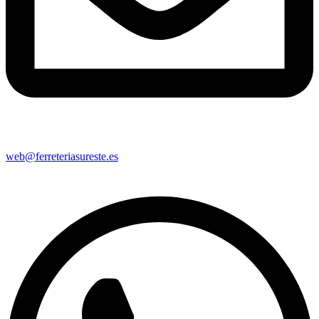
web@ferreteriasureste.es