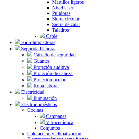
Martillos ligeros
Nivel laser
Pulidoras
Sierra circular
Sierra de calar
Taladros
Cable
Hidrolimpiadoras
Seguridad laboral
Calzado de seguridad
Guantes
Proteción auditiva
Proteción de cabeza
Proteción ocular
Ropa laboral
Electricidad
Iluminación
Electrodomésticos
Cocinas
Campanas
Vitrocerámica
Conjuntos
Calefaccion y climatizacion