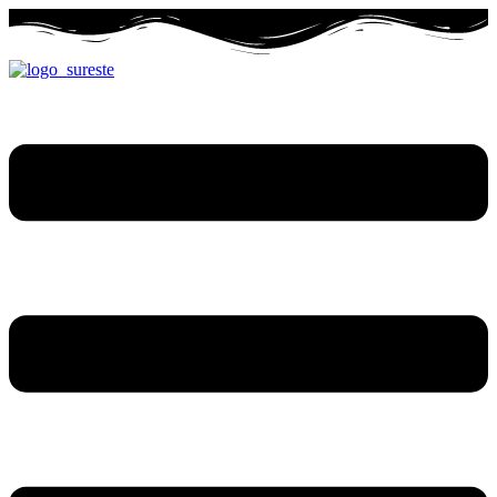
Ir
al
contenido