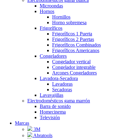
Electrodomésticos gama blanca
Microondas
Hornos
Hornillos
Horno sobremesa
Frigoríficos
Frigoríficos 1 Puerta
Frigoríficos 2 Puertas
Frigoríficos Combinados
Frigoríficos Americanos
Congeladores
Congelador vertical
Congelador integrable
Arcones Congeladores
Lavadora-Secadora
Lavadoras
Secadoras
Lavavajillas
Electrodomésticos gama marrón
Barra de sonido
Homecinema
Televisión
Marcas
3M
Abratools