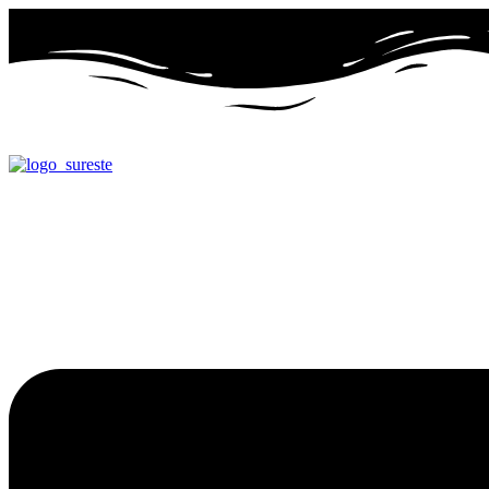
Ir
al
contenido