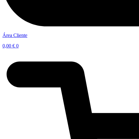
Área Cliente
0,00
€
0