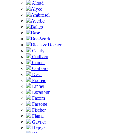
Altrad
Alyco
Ambrosol
Ayerbe
Bahco
Base
Bee-Work
Black & Decker
Candy
Codiven
Comet
Corbero
Desa
Pramac
Einhell
Escalibur
Facom
Faraone
Fischer
Flama
Gayner
Hepyc