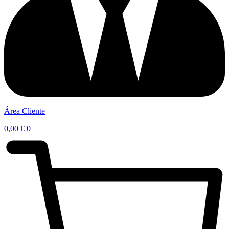
Área Cliente
0,00
€
0