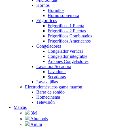
Microondas
Hornos
Hornillos
Horno sobremesa
Frigoríficos
Frigoríficos 1 Puerta
Frigoríficos 2 Puertas
Frigoríficos Combinados
Frigoríficos Americanos
Congeladores
Congelador vertical
Congelador integrable
Arcones Congeladores
Lavadora-Secadora
Lavadoras
Secadoras
Lavavajillas
Electrodomésticos gama marrón
Barra de sonido
Homecinema
Televisión
Marcas
3M
Abratools
Airum