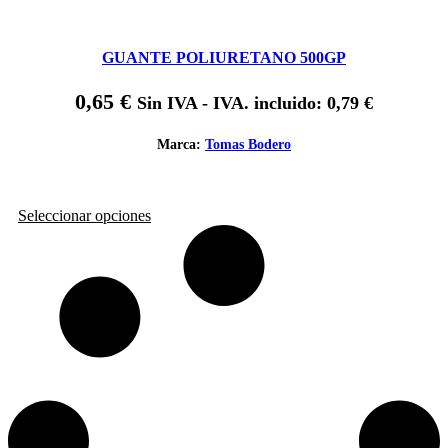
GUANTE POLIURETANO 500GP
0,65
€
Sin IVA - IVA. incluido:
0,79
€
Marca:
Tomas Bodero
Este
Seleccionar opciones
producto
tiene
múltiples
variantes.
Las
opciones
se
pueden
elegir
en
la
página