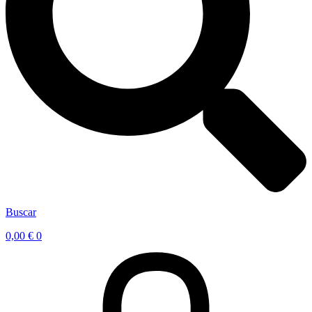
Buscar
0,00
€
0