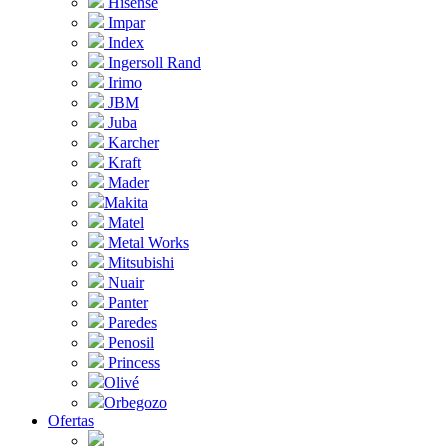
Hisense
Impar
Index
Ingersoll Rand
Irimo
JBM
Juba
Karcher
Kraft
Mader
Makita
Matel
Metal Works
Mitsubishi
Nuair
Panter
Paredes
Penosil
Princess
Olivé
Orbegozo
Ofertas