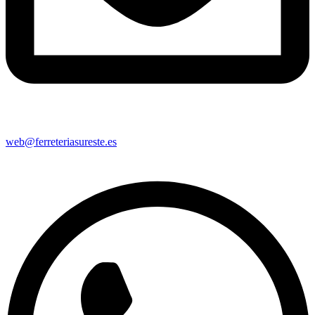
web@ferreteriasureste.es