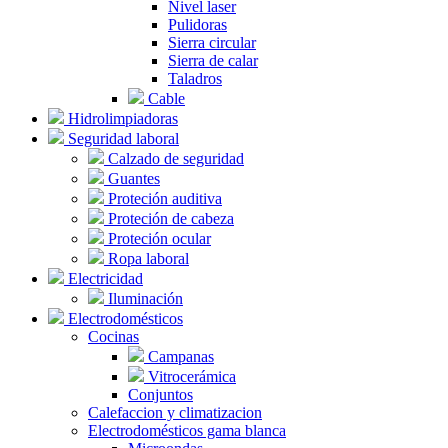
Nivel laser
Pulidoras
Sierra circular
Sierra de calar
Taladros
Cable
Hidrolimpiadoras
Seguridad laboral
Calzado de seguridad
Guantes
Proteción auditiva
Proteción de cabeza
Proteción ocular
Ropa laboral
Electricidad
Iluminación
Electrodomésticos
Cocinas
Campanas
Vitrocerámica
Conjuntos
Calefaccion y climatizacion
Electrodomésticos gama blanca