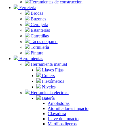
Herramientas de construccion
Ferretería
Brocas
Buzones
Cerrajería
Estanterías
Carretillas
Tacos de pared
Tornillería
Pintura
Herramientas
Herramienta manual
Llaves Fijas
Cutters
Flexómetros
Niveles
Herramienta eléctrica
Batería
Amoladoras
Atornilladores impacto
Clavadora
Llave de impacto
Martillos ligeros