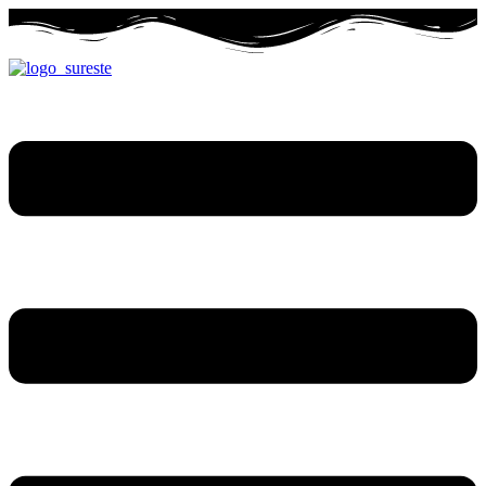
Ir
al
contenido