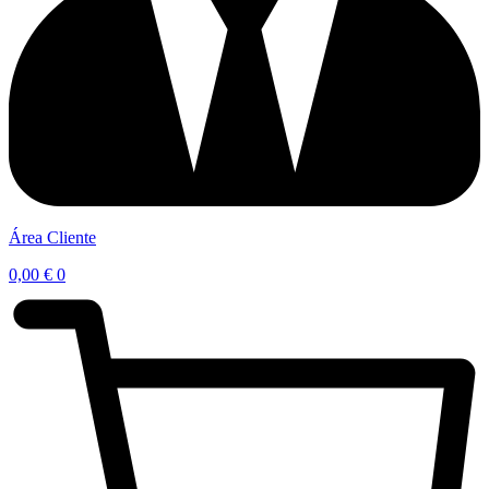
Área Cliente
0,00
€
0