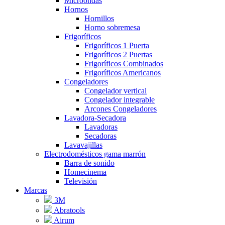
Microondas
Hornos
Hornillos
Horno sobremesa
Frigoríficos
Frigoríficos 1 Puerta
Frigoríficos 2 Puertas
Frigoríficos Combinados
Frigoríficos Americanos
Congeladores
Congelador vertical
Congelador integrable
Arcones Congeladores
Lavadora-Secadora
Lavadoras
Secadoras
Lavavajillas
Electrodomésticos gama marrón
Barra de sonido
Homecinema
Televisión
Marcas
3M
Abratools
Airum