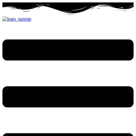
Ir
al
contenido