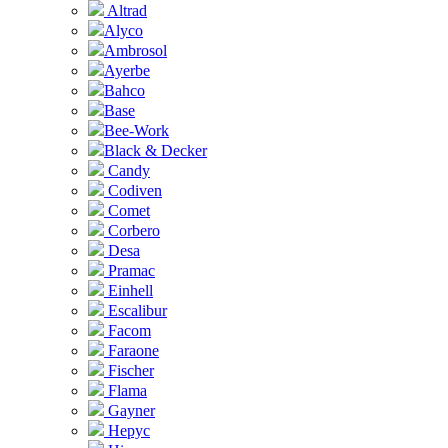
Altrad
Alyco
Ambrosol
Ayerbe
Bahco
Base
Bee-Work
Black & Decker
Candy
Codiven
Comet
Corbero
Desa
Pramac
Einhell
Escalibur
Facom
Faraone
Fischer
Flama
Gayner
Hepyc