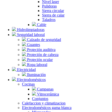
Nivel laser
Pulidoras
Sierra circular
Sierra de calar
Taladros
Cable
Hidrolimpiadoras
Seguridad laboral
Calzado de seguridad
Guantes
Proteción auditiva
Proteción de cabeza
Proteción ocular
Ropa laboral
Electricidad
Iluminación
Electrodomésticos
Cocinas
Campanas
Vitrocerámica
Conjuntos
Calefaccion y climatizacion
Electrodomésticos gama blanca