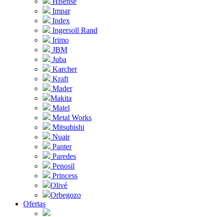
Hisense
Impar
Index
Ingersoll Rand
Irimo
JBM
Juba
Karcher
Kraft
Mader
Makita
Matel
Metal Works
Mitsubishi
Nuair
Panter
Paredes
Penosil
Princess
Olivé
Orbegozo
Ofertas