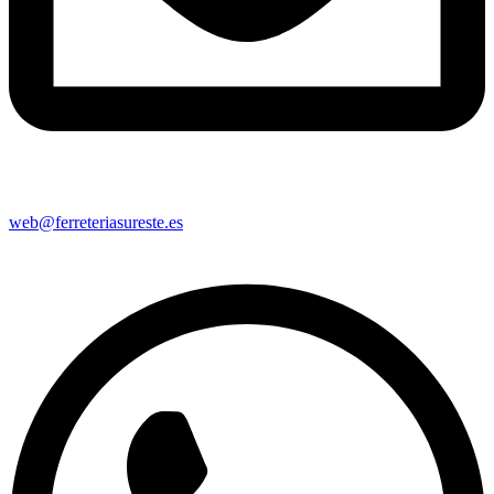
web@ferreteriasureste.es