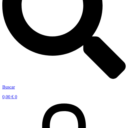
Buscar
0,00
€
0