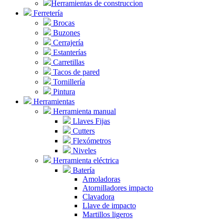
Herramientas de construccion
Ferretería
Brocas
Buzones
Cerrajería
Estanterías
Carretillas
Tacos de pared
Tornillería
Pintura
Herramientas
Herramienta manual
Llaves Fijas
Cutters
Flexómetros
Niveles
Herramienta eléctrica
Batería
Amoladoras
Atornilladores impacto
Clavadora
Llave de impacto
Martillos ligeros