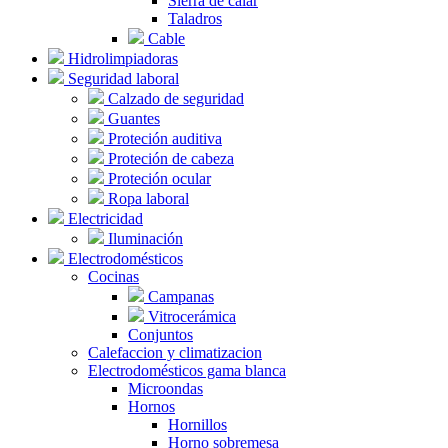
Sierra de calar
Taladros
Cable
Hidrolimpiadoras
Seguridad laboral
Calzado de seguridad
Guantes
Proteción auditiva
Proteción de cabeza
Proteción ocular
Ropa laboral
Electricidad
Iluminación
Electrodomésticos
Cocinas
Campanas
Vitrocerámica
Conjuntos
Calefaccion y climatizacion
Electrodomésticos gama blanca
Microondas
Hornos
Hornillos
Horno sobremesa