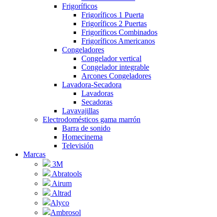
Frigoríficos
Frigoríficos 1 Puerta
Frigoríficos 2 Puertas
Frigoríficos Combinados
Frigoríficos Americanos
Congeladores
Congelador vertical
Congelador integrable
Arcones Congeladores
Lavadora-Secadora
Lavadoras
Secadoras
Lavavajillas
Electrodomésticos gama marrón
Barra de sonido
Homecinema
Televisión
Marcas
3M
Abratools
Airum
Altrad
Alyco
Ambrosol