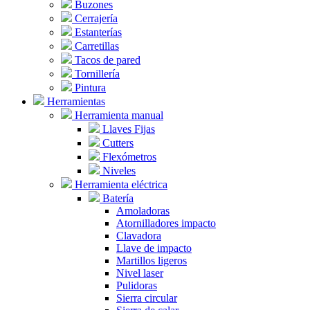
Buzones
Cerrajería
Estanterías
Carretillas
Tacos de pared
Tornillería
Pintura
Herramientas
Herramienta manual
Llaves Fijas
Cutters
Flexómetros
Niveles
Herramienta eléctrica
Batería
Amoladoras
Atornilladores impacto
Clavadora
Llave de impacto
Martillos ligeros
Nivel laser
Pulidoras
Sierra circular