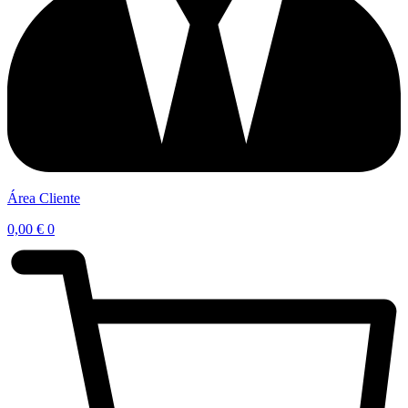
Área Cliente
0,00
€
0