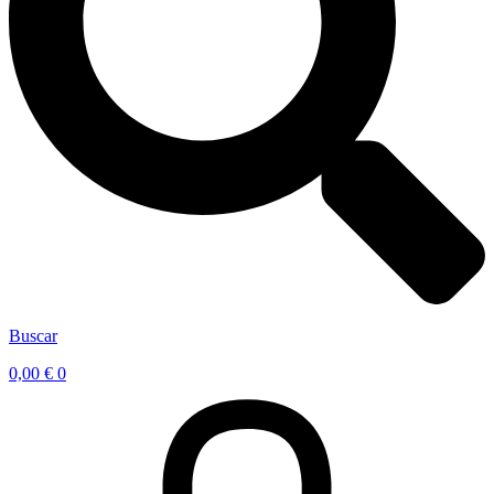
Buscar
0,00
€
0