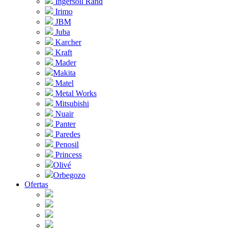
Ingersoll Rand
Irimo
JBM
Juba
Karcher
Kraft
Mader
Makita
Matel
Metal Works
Mitsubishi
Nuair
Panter
Paredes
Penosil
Princess
Olivé
Orbegozo
Ofertas