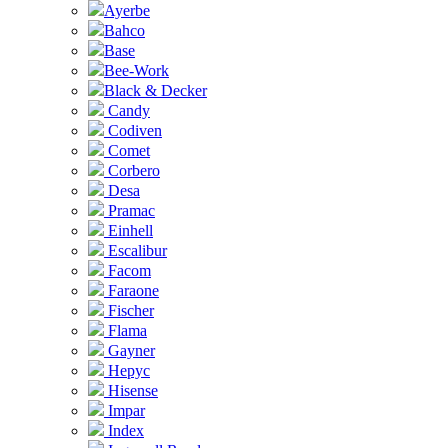
Ayerbe
Bahco
Base
Bee-Work
Black & Decker
Candy
Codiven
Comet
Corbero
Desa
Pramac
Einhell
Escalibur
Facom
Faraone
Fischer
Flama
Gayner
Hepyc
Hisense
Impar
Index