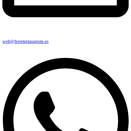
web@ferreteriasureste.es