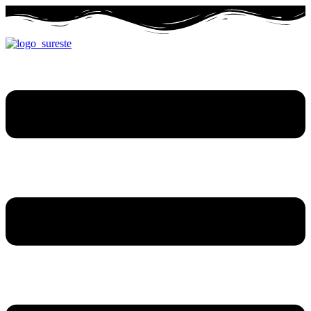
Ir
al
contenido