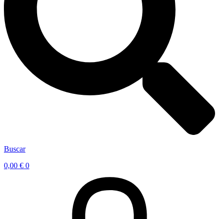
Buscar
0,00
€
0