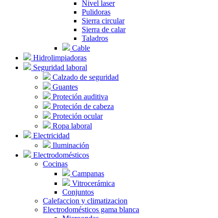
Nivel laser
Pulidoras
Sierra circular
Sierra de calar
Taladros
Cable
Hidrolimpiadoras
Seguridad laboral
Calzado de seguridad
Guantes
Proteción auditiva
Proteción de cabeza
Proteción ocular
Ropa laboral
Electricidad
Iluminación
Electrodomésticos
Cocinas
Campanas
Vitrocerámica
Conjuntos
Calefaccion y climatizacion
Electrodomésticos gama blanca