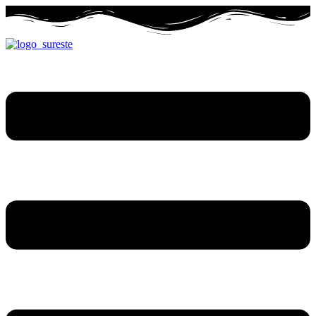
Ir
al
contenido