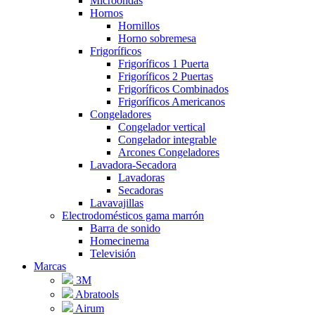
Microondas
Hornos
Hornillos
Horno sobremesa
Frigoríficos
Frigoríficos 1 Puerta
Frigoríficos 2 Puertas
Frigoríficos Combinados
Frigoríficos Americanos
Congeladores
Congelador vertical
Congelador integrable
Arcones Congeladores
Lavadora-Secadora
Lavadoras
Secadoras
Lavavajillas
Electrodomésticos gama marrón
Barra de sonido
Homecinema
Televisión
Marcas
3M
Abratools
Airum