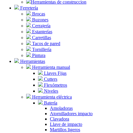
Herramientas de construccion
Ferretería
Brocas
Buzones
Cerrajería
Estanterías
Carretillas
Tacos de pared
Tornillería
Pintura
Herramientas
Herramienta manual
Llaves Fijas
Cutters
Flexómetros
Niveles
Herramienta eléctrica
Batería
Amoladoras
Atornilladores impacto
Clavadora
Llave de impacto
Martillos ligeros