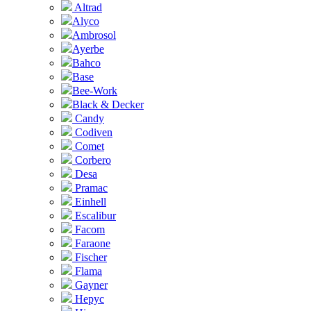
Altrad
Alyco
Ambrosol
Ayerbe
Bahco
Base
Bee-Work
Black & Decker
Candy
Codiven
Comet
Corbero
Desa
Pramac
Einhell
Escalibur
Facom
Faraone
Fischer
Flama
Gayner
Hepyc