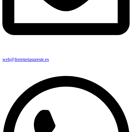
web@ferreteriasureste.es