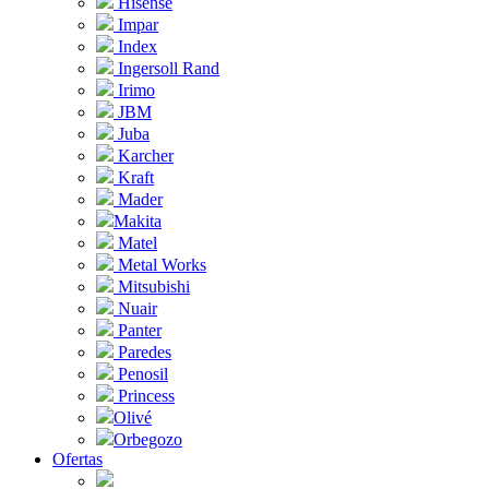
Hisense
Impar
Index
Ingersoll Rand
Irimo
JBM
Juba
Karcher
Kraft
Mader
Makita
Matel
Metal Works
Mitsubishi
Nuair
Panter
Paredes
Penosil
Princess
Olivé
Orbegozo
Ofertas