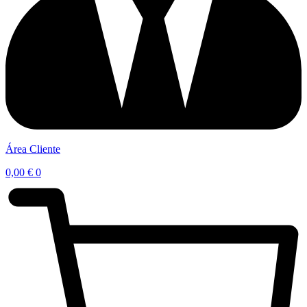
Área Cliente
0,00
€
0