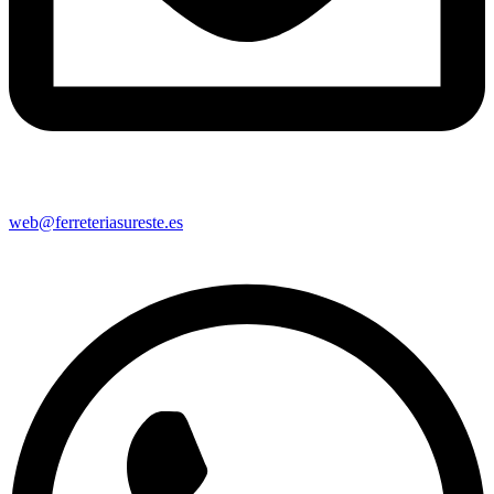
web@ferreteriasureste.es