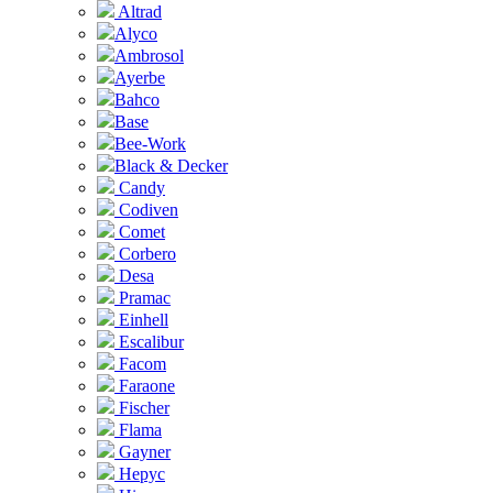
Altrad
Alyco
Ambrosol
Ayerbe
Bahco
Base
Bee-Work
Black & Decker
Candy
Codiven
Comet
Corbero
Desa
Pramac
Einhell
Escalibur
Facom
Faraone
Fischer
Flama
Gayner
Hepyc