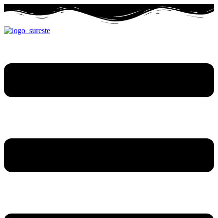
Ir
al
contenido