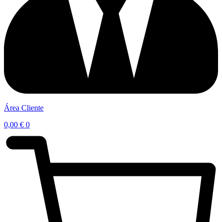
Área Cliente
0,00
€
0