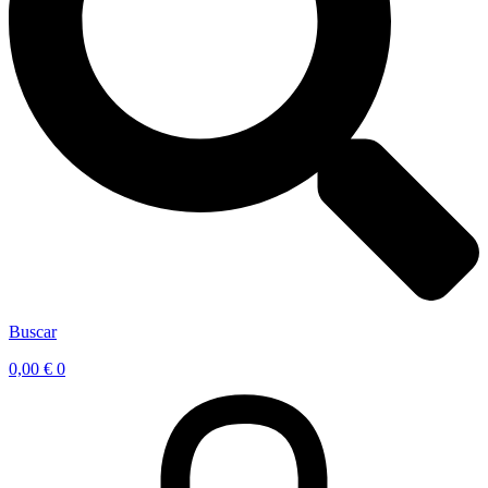
Buscar
0,00
€
0