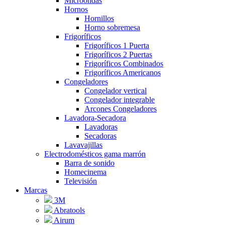
Microondas
Hornos
Hornillos
Horno sobremesa
Frigoríficos
Frigoríficos 1 Puerta
Frigoríficos 2 Puertas
Frigoríficos Combinados
Frigoríficos Americanos
Congeladores
Congelador vertical
Congelador integrable
Arcones Congeladores
Lavadora-Secadora
Lavadoras
Secadoras
Lavavajillas
Electrodomésticos gama marrón
Barra de sonido
Homecinema
Televisión
Marcas
3M
Abratools
Airum