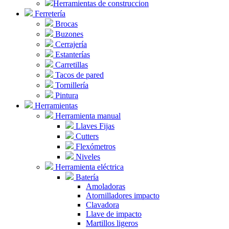
Herramientas de construccion
Ferretería
Brocas
Buzones
Cerrajería
Estanterías
Carretillas
Tacos de pared
Tornillería
Pintura
Herramientas
Herramienta manual
Llaves Fijas
Cutters
Flexómetros
Niveles
Herramienta eléctrica
Batería
Amoladoras
Atornilladores impacto
Clavadora
Llave de impacto
Martillos ligeros