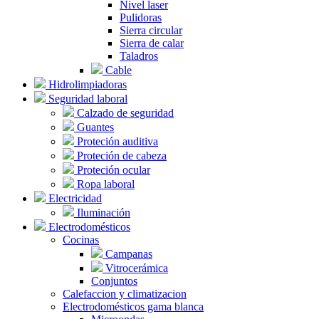
Nivel laser
Pulidoras
Sierra circular
Sierra de calar
Taladros
Cable
Hidrolimpiadoras
Seguridad laboral
Calzado de seguridad
Guantes
Proteción auditiva
Proteción de cabeza
Proteción ocular
Ropa laboral
Electricidad
Iluminación
Electrodomésticos
Cocinas
Campanas
Vitrocerámica
Conjuntos
Calefaccion y climatizacion
Electrodomésticos gama blanca