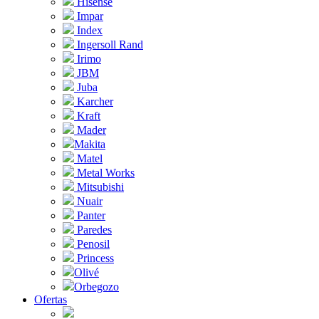
Hisense
Impar
Index
Ingersoll Rand
Irimo
JBM
Juba
Karcher
Kraft
Mader
Makita
Matel
Metal Works
Mitsubishi
Nuair
Panter
Paredes
Penosil
Princess
Olivé
Orbegozo
Ofertas