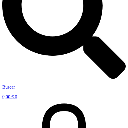
Buscar
0,00
€
0