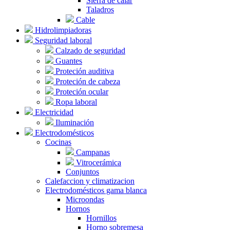
Sierra de calar
Taladros
Cable
Hidrolimpiadoras
Seguridad laboral
Calzado de seguridad
Guantes
Proteción auditiva
Proteción de cabeza
Proteción ocular
Ropa laboral
Electricidad
Iluminación
Electrodomésticos
Cocinas
Campanas
Vitrocerámica
Conjuntos
Calefaccion y climatizacion
Electrodomésticos gama blanca
Microondas
Hornos
Hornillos
Horno sobremesa