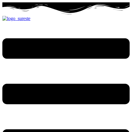
Ir
al
contenido