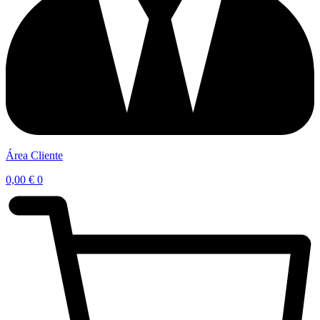
Área Cliente
0,00
€
0