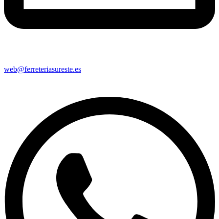
web@ferreteriasureste.es