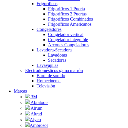
Frigoríficos
Frigoríficos 1 Puerta
Frigoríficos 2 Puertas
Frigoríficos Combinados
Frigoríficos Americanos
Congeladores
Congelador vertical
Congelador integrable
Arcones Congeladores
Lavadora-Secadora
Lavadoras
Secadoras
Lavavajillas
Electrodomésticos gama marrón
Barra de sonido
Homecinema
Televisión
Marcas
3M
Abratools
Airum
Altrad
Alyco
Ambrosol