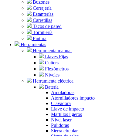
Buzones
Cerrajería
Estanterías
Carretillas
Tacos de pared
Tornillería
Pintura
Herramientas
Herramienta manual
Llaves Fijas
Cutters
Flexómetros
Niveles
Herramienta eléctrica
Batería
Amoladoras
Atornilladores impacto
Clavadora
Llave de impacto
Martillos ligeros
Nivel laser
Pulidoras
Sierra circular