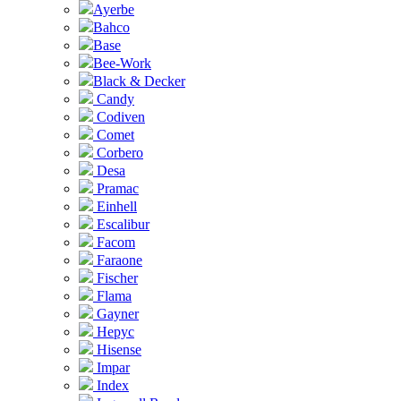
Ayerbe
Bahco
Base
Bee-Work
Black & Decker
Candy
Codiven
Comet
Corbero
Desa
Pramac
Einhell
Escalibur
Facom
Faraone
Fischer
Flama
Gayner
Hepyc
Hisense
Impar
Index