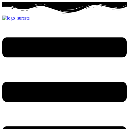
Ir
al
contenido