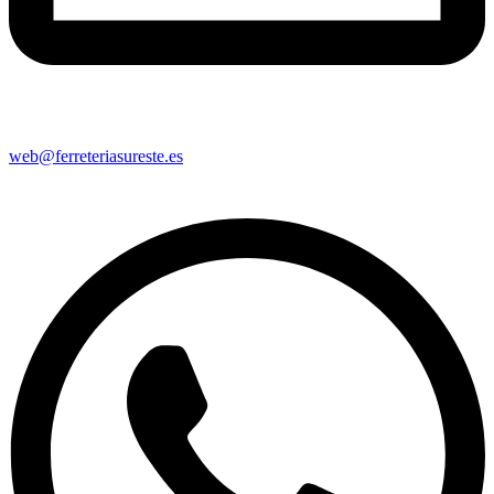
web@ferreteriasureste.es