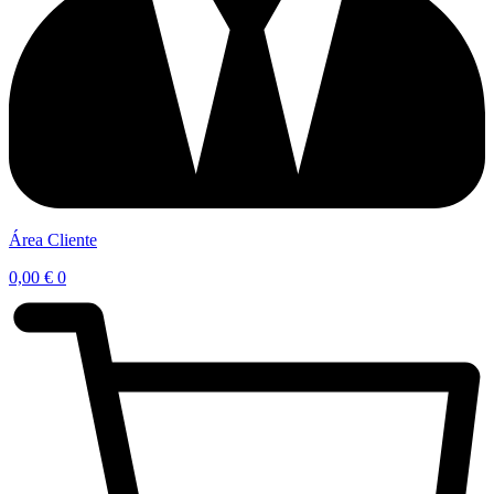
Área Cliente
0,00
€
0