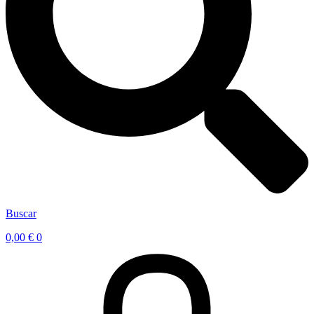
Buscar
0,00
€
0