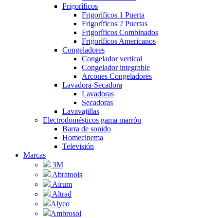
Frigoríficos
Frigoríficos 1 Puerta
Frigoríficos 2 Puertas
Frigoríficos Combinados
Frigoríficos Americanos
Congeladores
Congelador vertical
Congelador integrable
Arcones Congeladores
Lavadora-Secadora
Lavadoras
Secadoras
Lavavajillas
Electrodomésticos gama marrón
Barra de sonido
Homecinema
Televisión
Marcas
3M
Abratools
Airum
Altrad
Alyco
Ambrosol