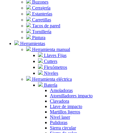
Buzones
Cerrajería
Estanterías
Carretillas
Tacos de pared
Tornillería
Pintura
Herramientas
Herramienta manual
Llaves Fijas
Cutters
Flexómetros
Niveles
Herramienta eléctrica
Batería
Amoladoras
Atornilladores impacto
Clavadora
Llave de impacto
Martillos ligeros
Nivel laser
Pulidoras
Sierra circular