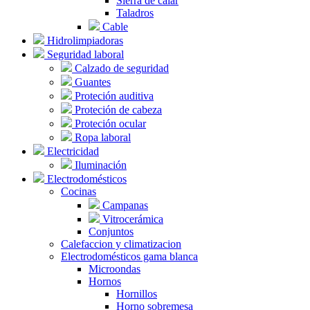
Sierra de calar
Taladros
Cable
Hidrolimpiadoras
Seguridad laboral
Calzado de seguridad
Guantes
Proteción auditiva
Proteción de cabeza
Proteción ocular
Ropa laboral
Electricidad
Iluminación
Electrodomésticos
Cocinas
Campanas
Vitrocerámica
Conjuntos
Calefaccion y climatizacion
Electrodomésticos gama blanca
Microondas
Hornos
Hornillos
Horno sobremesa