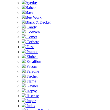
Ayerbe
Bahco
Base
Bee-Work
Black & Decker
Candy
Codiven
Comet
Corbero
Desa
Pramac
Einhell
Escalibur
Facom
Faraone
Fischer
Flama
Gayner
Hepyc
Hisense
Impar
Index