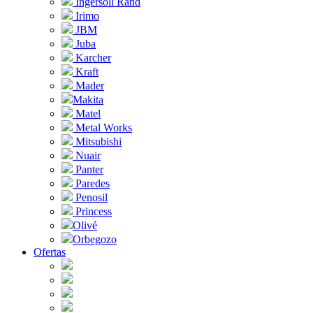
Ingersoll Rand
Irimo
JBM
Juba
Karcher
Kraft
Mader
Makita
Matel
Metal Works
Mitsubishi
Nuair
Panter
Paredes
Penosil
Princess
Olivé
Orbegozo
Ofertas