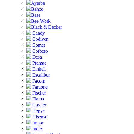
Ayerbe
Bahco
Base
Bee-Work
Black & Decker
Candy
Codiven
Comet
Corbero
Desa
Pramac
Einhell
Escalibur
Facom
Faraone
Fischer
Flama
Gayner
Hepyc
Hisense
Impar
Index