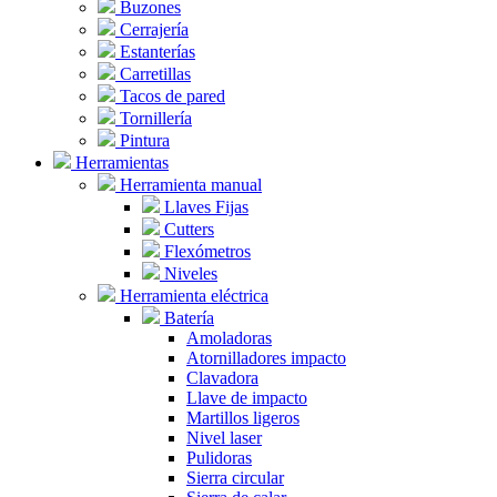
Buzones
Cerrajería
Estanterías
Carretillas
Tacos de pared
Tornillería
Pintura
Herramientas
Herramienta manual
Llaves Fijas
Cutters
Flexómetros
Niveles
Herramienta eléctrica
Batería
Amoladoras
Atornilladores impacto
Clavadora
Llave de impacto
Martillos ligeros
Nivel laser
Pulidoras
Sierra circular