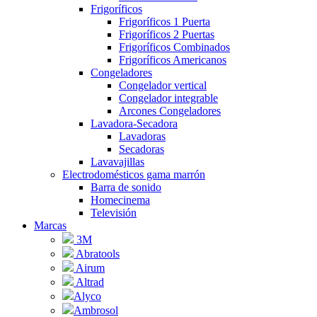
Frigoríficos
Frigoríficos 1 Puerta
Frigoríficos 2 Puertas
Frigoríficos Combinados
Frigoríficos Americanos
Congeladores
Congelador vertical
Congelador integrable
Arcones Congeladores
Lavadora-Secadora
Lavadoras
Secadoras
Lavavajillas
Electrodomésticos gama marrón
Barra de sonido
Homecinema
Televisión
Marcas
3M
Abratools
Airum
Altrad
Alyco
Ambrosol