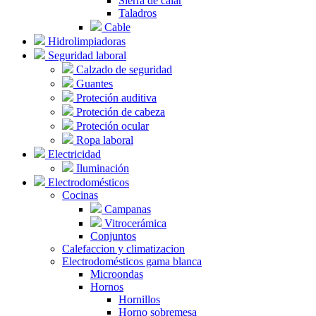
Sierra de calar
Taladros
Cable
Hidrolimpiadoras
Seguridad laboral
Calzado de seguridad
Guantes
Proteción auditiva
Proteción de cabeza
Proteción ocular
Ropa laboral
Electricidad
Iluminación
Electrodomésticos
Cocinas
Campanas
Vitrocerámica
Conjuntos
Calefaccion y climatizacion
Electrodomésticos gama blanca
Microondas
Hornos
Hornillos
Horno sobremesa