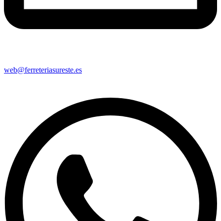
web@ferreteriasureste.es