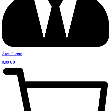
Área Cliente
0,00
€
0