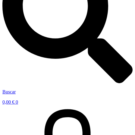
Buscar
0,00
€
0