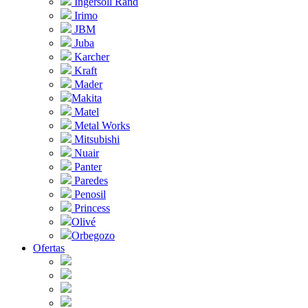
Ingersoll Rand
Irimo
JBM
Juba
Karcher
Kraft
Mader
Makita
Matel
Metal Works
Mitsubishi
Nuair
Panter
Paredes
Penosil
Princess
Olivé
Orbegozo
Ofertas