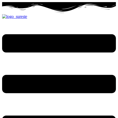
Ir
al
contenido