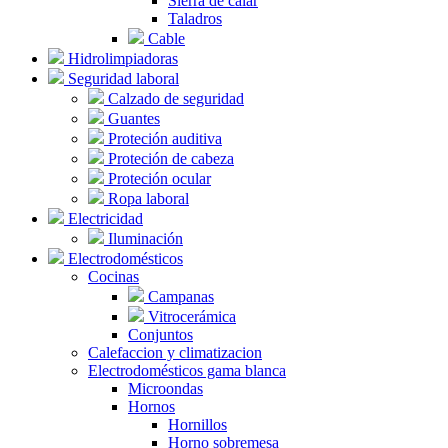
Sierra de calar
Taladros
Cable
Hidrolimpiadoras
Seguridad laboral
Calzado de seguridad
Guantes
Proteción auditiva
Proteción de cabeza
Proteción ocular
Ropa laboral
Electricidad
Iluminación
Electrodomésticos
Cocinas
Campanas
Vitrocerámica
Conjuntos
Calefaccion y climatizacion
Electrodomésticos gama blanca
Microondas
Hornos
Hornillos
Horno sobremesa