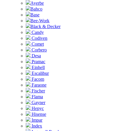
Ayerbe
Bahco
Base
Bee-Work
Black & Decker
Candy
Codiven
Comet
Corbero
Desa
Pramac
Einhell
Escalibur
Facom
Faraone
Fischer
Flama
Gayner
Hepyc
Hisense
Impar
Index