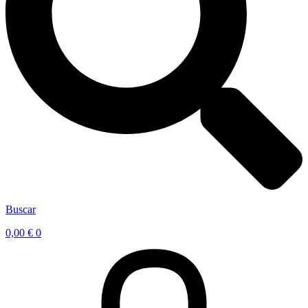
Buscar
0,00
€
0