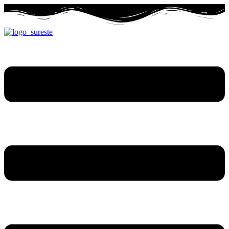
Ir
al
contenido