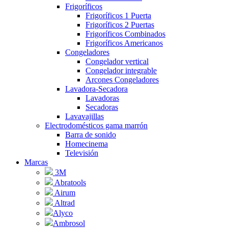
Frigoríficos
Frigoríficos 1 Puerta
Frigoríficos 2 Puertas
Frigoríficos Combinados
Frigoríficos Americanos
Congeladores
Congelador vertical
Congelador integrable
Arcones Congeladores
Lavadora-Secadora
Lavadoras
Secadoras
Lavavajillas
Electrodomésticos gama marrón
Barra de sonido
Homecinema
Televisión
Marcas
3M
Abratools
Airum
Altrad
Alyco
Ambrosol