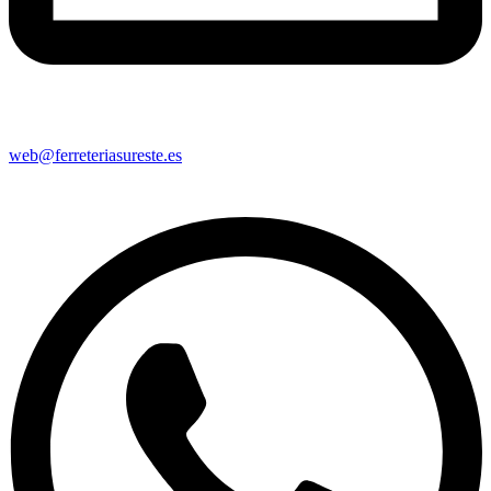
web@ferreteriasureste.es