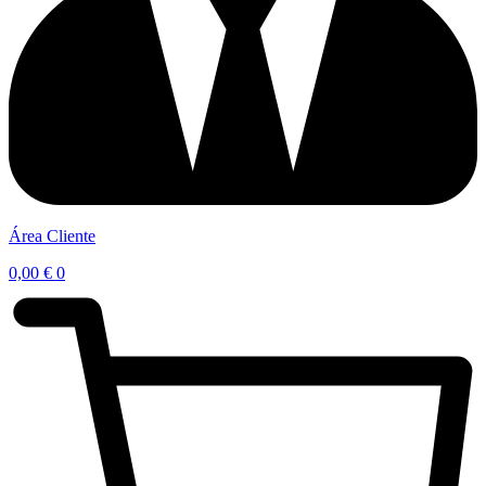
Área Cliente
0,00
€
0