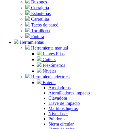
Buzones
Cerrajería
Estanterías
Carretillas
Tacos de pared
Tornillería
Pintura
Herramientas
Herramienta manual
Llaves Fijas
Cutters
Flexómetros
Niveles
Herramienta eléctrica
Batería
Amoladoras
Atornilladores impacto
Clavadora
Llave de impacto
Martillos ligeros
Nivel laser
Pulidoras
Sierra circular