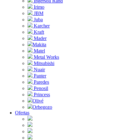
Ingersoll Rand
Irimo
JBM
Juba
Karcher
Kraft
Mader
Makita
Matel
Metal Works
Mitsubishi
Nuair
Panter
Paredes
Penosil
Princess
Olivé
Orbegozo
Ofertas