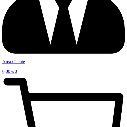
Área Cliente
0,00
€
0