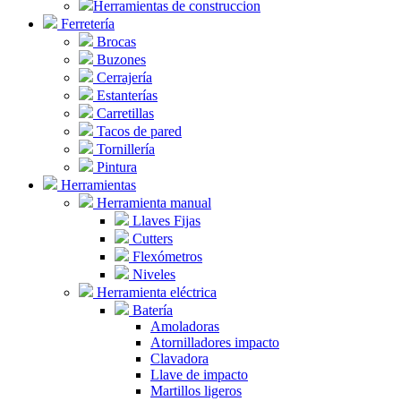
Herramientas de construccion
Ferretería
Brocas
Buzones
Cerrajería
Estanterías
Carretillas
Tacos de pared
Tornillería
Pintura
Herramientas
Herramienta manual
Llaves Fijas
Cutters
Flexómetros
Niveles
Herramienta eléctrica
Batería
Amoladoras
Atornilladores impacto
Clavadora
Llave de impacto
Martillos ligeros