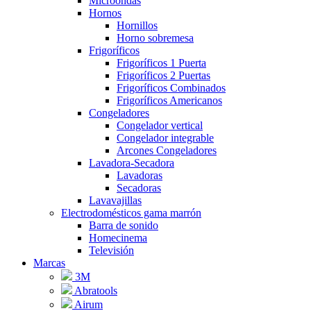
Microondas
Hornos
Hornillos
Horno sobremesa
Frigoríficos
Frigoríficos 1 Puerta
Frigoríficos 2 Puertas
Frigoríficos Combinados
Frigoríficos Americanos
Congeladores
Congelador vertical
Congelador integrable
Arcones Congeladores
Lavadora-Secadora
Lavadoras
Secadoras
Lavavajillas
Electrodomésticos gama marrón
Barra de sonido
Homecinema
Televisión
Marcas
3M
Abratools
Airum