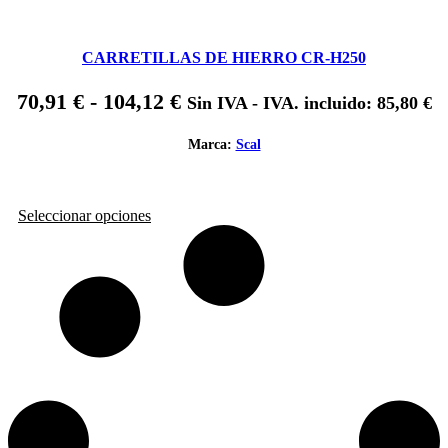
CARRETILLAS DE HIERRO CR-H250
Rango
70,91
€
-
104,12
€
Sin IVA - IVA. incluido:
85,80
€
de
Marca:
Scal
precios:
desde
70,91 €
Este
Seleccionar opciones
hasta
producto
tiene
104,12 €
múltiples
variantes.
Las
opciones
se
pueden
elegir
en
la
página