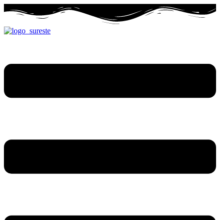
Ir
al
contenido