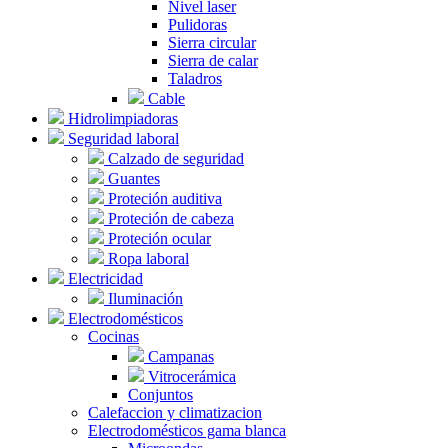
Nivel laser
Pulidoras
Sierra circular
Sierra de calar
Taladros
Cable
Hidrolimpiadoras
Seguridad laboral
Calzado de seguridad
Guantes
Proteción auditiva
Proteción de cabeza
Proteción ocular
Ropa laboral
Electricidad
Iluminación
Electrodomésticos
Cocinas
Campanas
Vitrocerámica
Conjuntos
Calefaccion y climatizacion
Electrodomésticos gama blanca