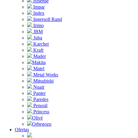
Hisense
Impar
Index
Ingersoll Rand
Irimo
JBM
Juba
Karcher
Kraft
Mader
Makita
Matel
Metal Works
Mitsubishi
Nuair
Panter
Paredes
Penosil
Princess
Olivé
Orbegozo
Ofertas