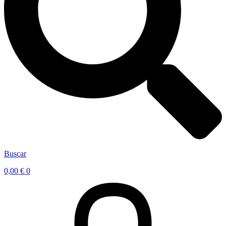
Buscar
0,00
€
0