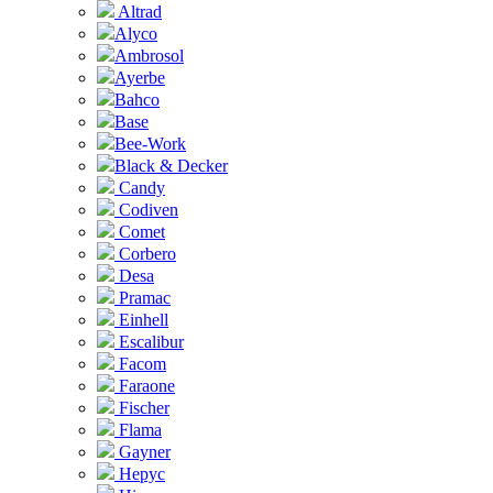
Altrad
Alyco
Ambrosol
Ayerbe
Bahco
Base
Bee-Work
Black & Decker
Candy
Codiven
Comet
Corbero
Desa
Pramac
Einhell
Escalibur
Facom
Faraone
Fischer
Flama
Gayner
Hepyc