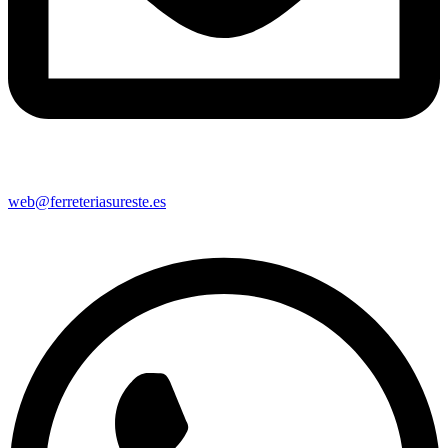
web@ferreteriasureste.es