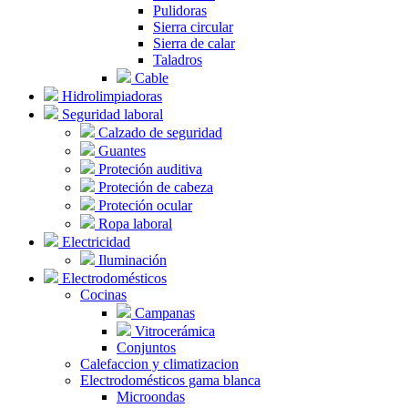
Pulidoras
Sierra circular
Sierra de calar
Taladros
Cable
Hidrolimpiadoras
Seguridad laboral
Calzado de seguridad
Guantes
Proteción auditiva
Proteción de cabeza
Proteción ocular
Ropa laboral
Electricidad
Iluminación
Electrodomésticos
Cocinas
Campanas
Vitrocerámica
Conjuntos
Calefaccion y climatizacion
Electrodomésticos gama blanca
Microondas