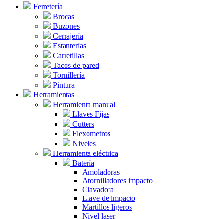
Ferretería
Brocas
Buzones
Cerrajería
Estanterías
Carretillas
Tacos de pared
Tornillería
Pintura
Herramientas
Herramienta manual
Llaves Fijas
Cutters
Flexómetros
Niveles
Herramienta eléctrica
Batería
Amoladoras
Atornilladores impacto
Clavadora
Llave de impacto
Martillos ligeros
Nivel laser