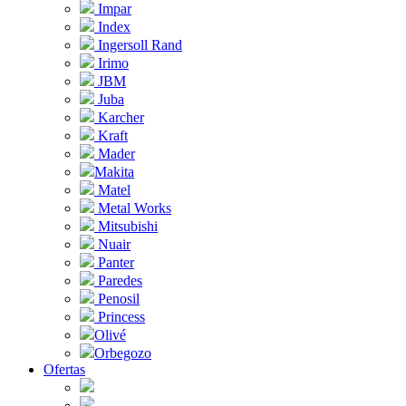
Impar
Index
Ingersoll Rand
Irimo
JBM
Juba
Karcher
Kraft
Mader
Makita
Matel
Metal Works
Mitsubishi
Nuair
Panter
Paredes
Penosil
Princess
Olivé
Orbegozo
Ofertas