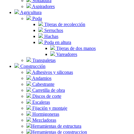
Soldadura
Aspiradores
Agricultura
Poda
Tijeras de recolección
Serruchos
Hachas
Poda en altura
Tijeras de dos manos
Vareadores
Transpaletas
Construcción
Adhesivos y siliconas
Andamios
Cabestrante
Carretilla de obra
Discos de corte
Escaleras
Fijación y montaje
Hormigoneras
Mezcladoras
Herramientas de estructura
Herramientas de construccion