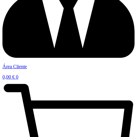
Área Cliente
0,00
€
0