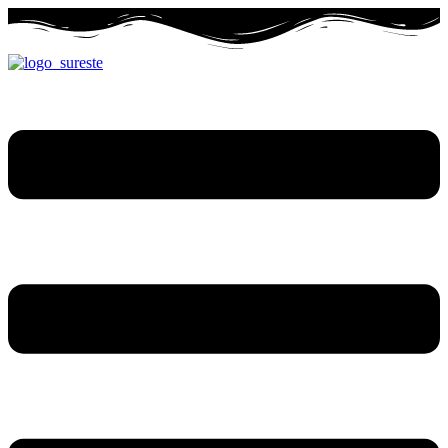
Ir
al
contenido