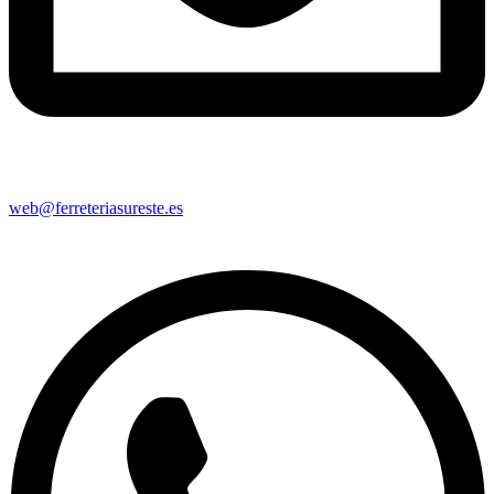
web@ferreteriasureste.es