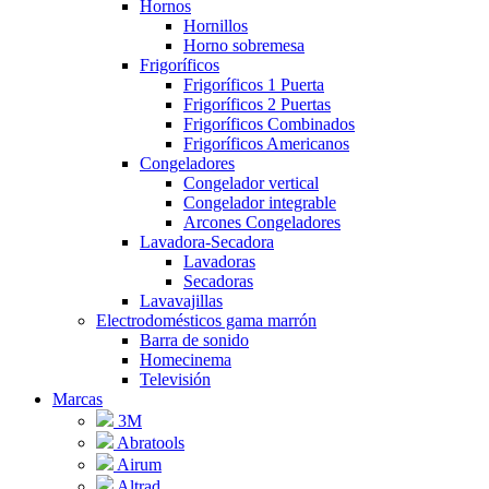
Hornos
Hornillos
Horno sobremesa
Frigoríficos
Frigoríficos 1 Puerta
Frigoríficos 2 Puertas
Frigoríficos Combinados
Frigoríficos Americanos
Congeladores
Congelador vertical
Congelador integrable
Arcones Congeladores
Lavadora-Secadora
Lavadoras
Secadoras
Lavavajillas
Electrodomésticos gama marrón
Barra de sonido
Homecinema
Televisión
Marcas
3M
Abratools
Airum
Altrad