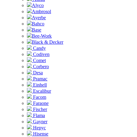
Alyco
Ambrosol
Ayerbe
Bahco
Base
Bee-Work
Black & Decker
Candy
Codiven
Comet
Corbero
Desa
Pramac
Einhell
Escalibur
Facom
Faraone
Fischer
Flama
Gayner
Hepyc
Hisense