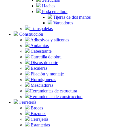
Serruchos
Hachas
Poda en altura
Tijeras de dos manos
Vareadores
Transpaletas
Construcción
Adhesivos y siliconas
Andamios
Cabestrante
Carretilla de obra
Discos de corte
Escaleras
Fijación y montaje
Hormigoneras
Mezcladoras
Herramientas de estructura
Herramientas de construccion
Ferretería
Brocas
Buzones
Cerrajería
Estanterías