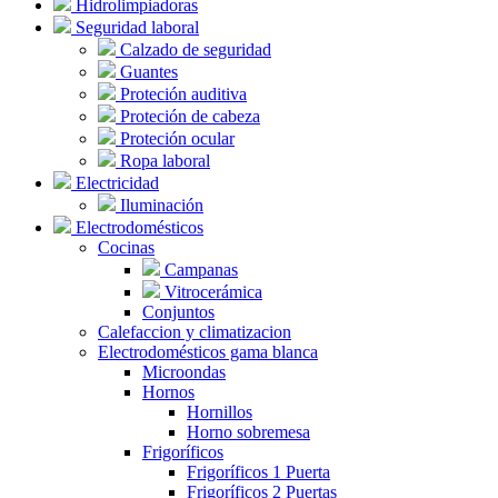
Hidrolimpiadoras
Seguridad laboral
Calzado de seguridad
Guantes
Proteción auditiva
Proteción de cabeza
Proteción ocular
Ropa laboral
Electricidad
Iluminación
Electrodomésticos
Cocinas
Campanas
Vitrocerámica
Conjuntos
Calefaccion y climatizacion
Electrodomésticos gama blanca
Microondas
Hornos
Hornillos
Horno sobremesa
Frigoríficos
Frigoríficos 1 Puerta
Frigoríficos 2 Puertas