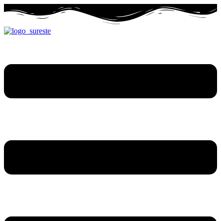
Ir
al
contenido