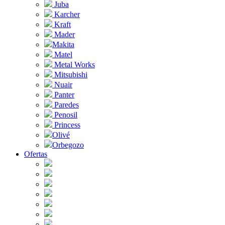
Juba
Karcher
Kraft
Mader
Makita
Matel
Metal Works
Mitsubishi
Nuair
Panter
Paredes
Penosil
Princess
Olivé
Orbegozo
Ofertas