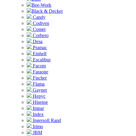
Bee-Work
Black & Decker
Candy
Codiven
Comet
Corbero
Desa
Pramac
Einhell
Escalibur
Facom
Faraone
Fischer
Flama
Gayner
Hepyc
Hisense
Impar
Index
Ingersoll Rand
Irimo
JBM