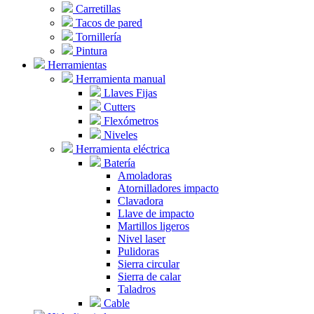
Carretillas
Tacos de pared
Tornillería
Pintura
Herramientas
Herramienta manual
Llaves Fijas
Cutters
Flexómetros
Niveles
Herramienta eléctrica
Batería
Amoladoras
Atornilladores impacto
Clavadora
Llave de impacto
Martillos ligeros
Nivel laser
Pulidoras
Sierra circular
Sierra de calar
Taladros
Cable