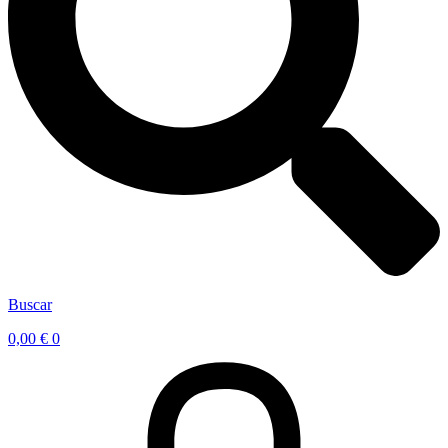
Buscar
0,00
€
0