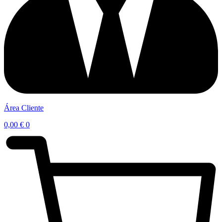
Área Cliente
0,00
€
0