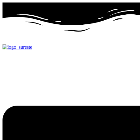
Ir
al
contenido