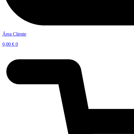
Área Cliente
0,00
€
0