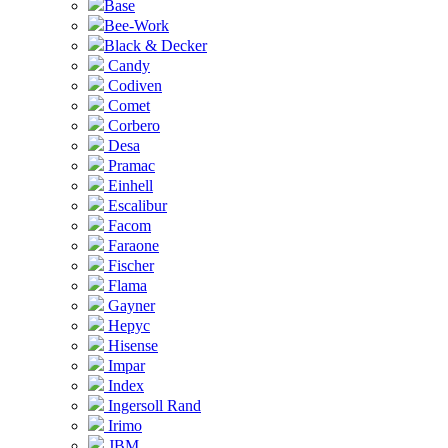
Base
Bee-Work
Black & Decker
Candy
Codiven
Comet
Corbero
Desa
Pramac
Einhell
Escalibur
Facom
Faraone
Fischer
Flama
Gayner
Hepyc
Hisense
Impar
Index
Ingersoll Rand
Irimo
JBM