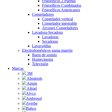
Frigoríficos 2 Puertas
Frigoríficos Combinados
Frigoríficos Americanos
Congeladores
Congelador vertical
Congelador integrable
Arcones Congeladores
Lavadora-Secadora
Lavadoras
Secadoras
Lavavajillas
Electrodomésticos gama marrón
Barra de sonido
Homecinema
Televisión
Marcas
3M
Abratools
Airum
Altrad
Alyco
Ambrosol
Ayerbe
Bahco