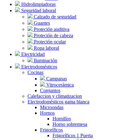
Hidrolimpiadoras
Seguridad laboral
Calzado de seguridad
Guantes
Proteción auditiva
Proteción de cabeza
Proteción ocular
Ropa laboral
Electricidad
Iluminación
Electrodomésticos
Cocinas
Campanas
Vitrocerámica
Conjuntos
Calefaccion y climatizacion
Electrodomésticos gama blanca
Microondas
Hornos
Hornillos
Horno sobremesa
Frigoríficos
Frigoríficos 1 Puerta