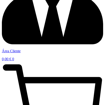
Área Cliente
0,00
€
0