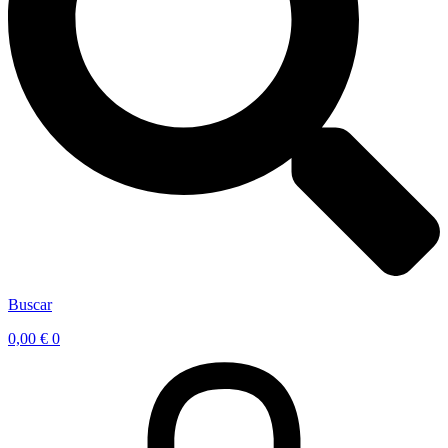
Buscar
0,00
€
0