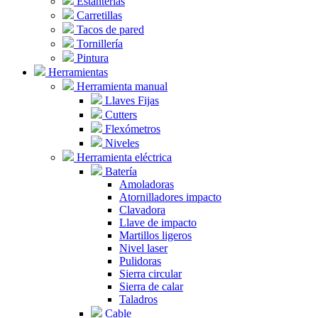
Estanterías
Carretillas
Tacos de pared
Tornillería
Pintura
Herramientas
Herramienta manual
Llaves Fijas
Cutters
Flexómetros
Niveles
Herramienta eléctrica
Batería
Amoladoras
Atornilladores impacto
Clavadora
Llave de impacto
Martillos ligeros
Nivel laser
Pulidoras
Sierra circular
Sierra de calar
Taladros
Cable