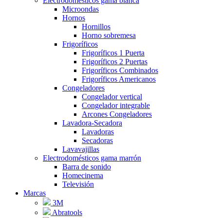
Electrodomésticos gama blanca
Microondas
Hornos
Hornillos
Horno sobremesa
Frigoríficos
Frigoríficos 1 Puerta
Frigoríficos 2 Puertas
Frigoríficos Combinados
Frigoríficos Americanos
Congeladores
Congelador vertical
Congelador integrable
Arcones Congeladores
Lavadora-Secadora
Lavadoras
Secadoras
Lavavajillas
Electrodomésticos gama marrón
Barra de sonido
Homecinema
Televisión
Marcas
3M
Abratools