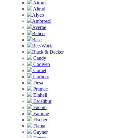
Airum
Altrad
Alyco
Ambrosol
Ayerbe
Bahco
Base
Bee-Work
Black & Decker
Candy
Codiven
Comet
Corbero
Desa
Pramac
Einhell
Escalibur
Facom
Faraone
Fischer
Flama
Gayner