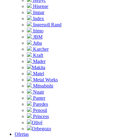
Hepyc
Hisense
Impar
Index
Ingersoll Rand
Irimo
JBM
Juba
Karcher
Kraft
Mader
Makita
Matel
Metal Works
Mitsubishi
Nuair
Panter
Paredes
Penosil
Princess
Olivé
Orbegozo
Ofertas