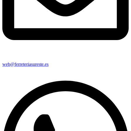
web@ferreteriasureste.es