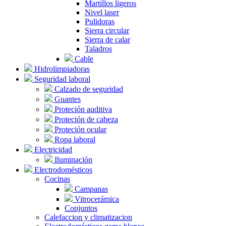
Martillos ligeros
Nivel laser
Pulidoras
Sierra circular
Sierra de calar
Taladros
Cable
Hidrolimpiadoras
Seguridad laboral
Calzado de seguridad
Guantes
Proteción auditiva
Proteción de cabeza
Proteción ocular
Ropa laboral
Electricidad
Iluminación
Electrodomésticos
Cocinas
Campanas
Vitrocerámica
Conjuntos
Calefaccion y climatizacion