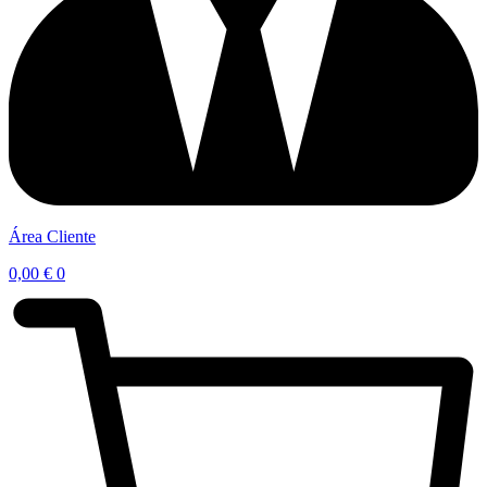
Área Cliente
0,00
€
0