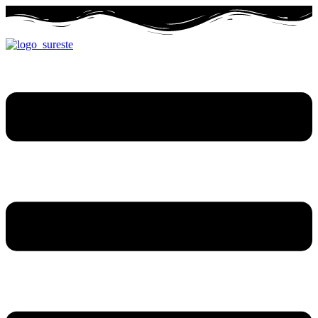
Ir
al
contenido