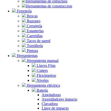
Herramientas de estructura
Herramientas de construccion
Ferretería
Brocas
Buzones
Cerrajería
Estanterías
Carretillas
Tacos de pared
Tornillería
Pintura
Herramientas
Herramienta manual
Llaves Fijas
Cutters
Flexómetros
Niveles
Herramienta eléctrica
Batería
Amoladoras
Atornilladores impacto
Clavadora
Llave de impacto