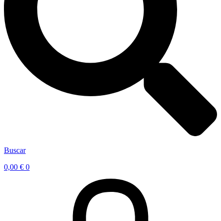
Buscar
0,00
€
0