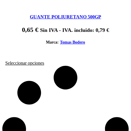
GUANTE POLIURETANO 500GP
0,65
€
Sin IVA - IVA. incluido:
0,79
€
Marca:
Tomas Bodero
Este
Seleccionar opciones
producto
tiene
múltiples
variantes.
Las
opciones
se
pueden
elegir
en
la
página