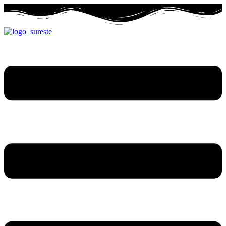
Ir
al
contenido