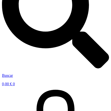
Buscar
0,00
€
0