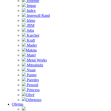
Hisense
Impar
Index
Ingersoll Rand
Irimo
JBM
Juba
Karcher
Kraft
Mader
Makita
Matel
Metal Works
Mitsubishi
Nuair
Panter
Paredes
Penosil
Princess
Olivé
Orbegozo
Ofertas