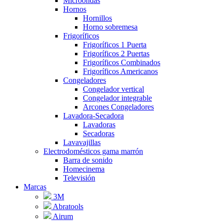
Microondas
Hornos
Hornillos
Horno sobremesa
Frigoríficos
Frigoríficos 1 Puerta
Frigoríficos 2 Puertas
Frigoríficos Combinados
Frigoríficos Americanos
Congeladores
Congelador vertical
Congelador integrable
Arcones Congeladores
Lavadora-Secadora
Lavadoras
Secadoras
Lavavajillas
Electrodomésticos gama marrón
Barra de sonido
Homecinema
Televisión
Marcas
3M
Abratools
Airum