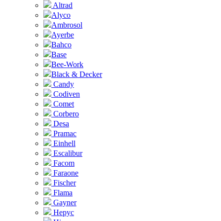
Altrad
Alyco
Ambrosol
Ayerbe
Bahco
Base
Bee-Work
Black & Decker
Candy
Codiven
Comet
Corbero
Desa
Pramac
Einhell
Escalibur
Facom
Faraone
Fischer
Flama
Gayner
Hepyc