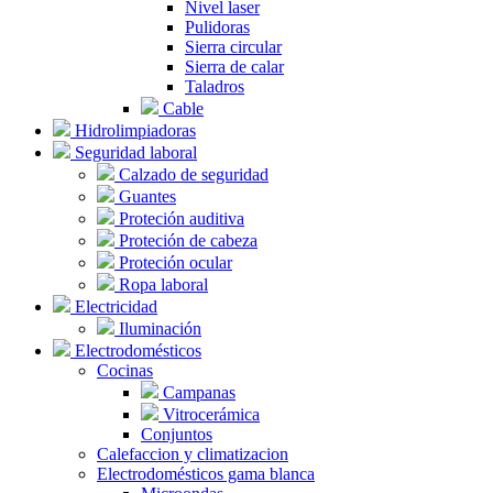
Nivel laser
Pulidoras
Sierra circular
Sierra de calar
Taladros
Cable
Hidrolimpiadoras
Seguridad laboral
Calzado de seguridad
Guantes
Proteción auditiva
Proteción de cabeza
Proteción ocular
Ropa laboral
Electricidad
Iluminación
Electrodomésticos
Cocinas
Campanas
Vitrocerámica
Conjuntos
Calefaccion y climatizacion
Electrodomésticos gama blanca