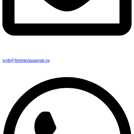
web@ferreteriasureste.es