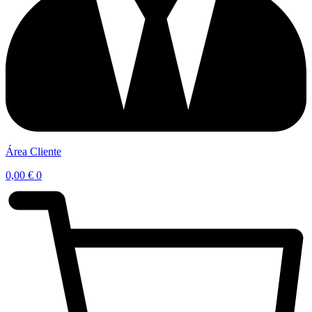
Área Cliente
0,00
€
0