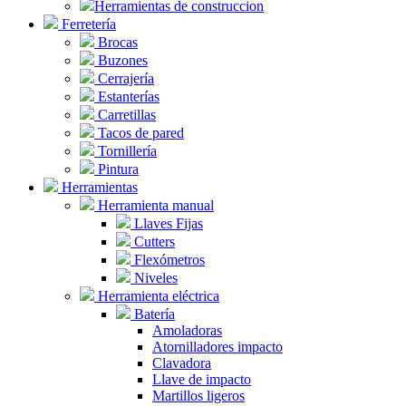
Herramientas de construccion
Ferretería
Brocas
Buzones
Cerrajería
Estanterías
Carretillas
Tacos de pared
Tornillería
Pintura
Herramientas
Herramienta manual
Llaves Fijas
Cutters
Flexómetros
Niveles
Herramienta eléctrica
Batería
Amoladoras
Atornilladores impacto
Clavadora
Llave de impacto
Martillos ligeros