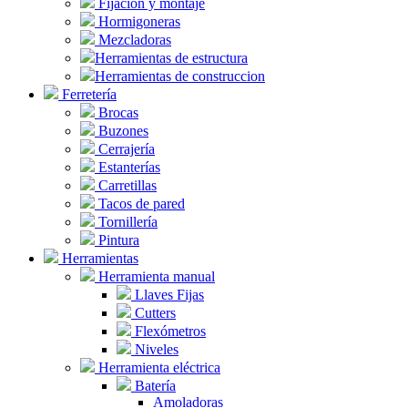
Fijación y montaje
Hormigoneras
Mezcladoras
Herramientas de estructura
Herramientas de construccion
Ferretería
Brocas
Buzones
Cerrajería
Estanterías
Carretillas
Tacos de pared
Tornillería
Pintura
Herramientas
Herramienta manual
Llaves Fijas
Cutters
Flexómetros
Niveles
Herramienta eléctrica
Batería
Amoladoras