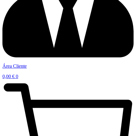
Área Cliente
0,00
€
0