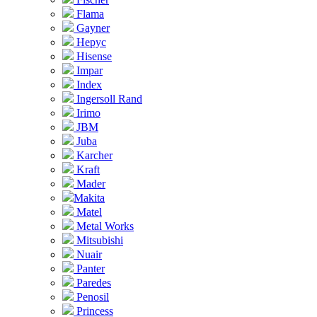
Flama
Gayner
Hepyc
Hisense
Impar
Index
Ingersoll Rand
Irimo
JBM
Juba
Karcher
Kraft
Mader
Makita
Matel
Metal Works
Mitsubishi
Nuair
Panter
Paredes
Penosil
Princess