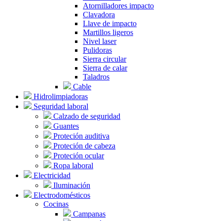
Atornilladores impacto
Clavadora
Llave de impacto
Martillos ligeros
Nivel laser
Pulidoras
Sierra circular
Sierra de calar
Taladros
Cable
Hidrolimpiadoras
Seguridad laboral
Calzado de seguridad
Guantes
Proteción auditiva
Proteción de cabeza
Proteción ocular
Ropa laboral
Electricidad
Iluminación
Electrodomésticos
Cocinas
Campanas