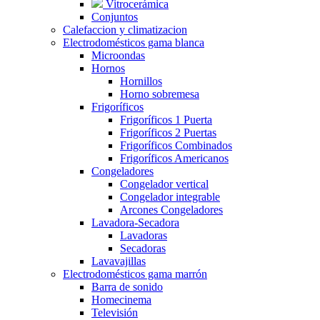
Vitrocerámica
Conjuntos
Calefaccion y climatizacion
Electrodomésticos gama blanca
Microondas
Hornos
Hornillos
Horno sobremesa
Frigoríficos
Frigoríficos 1 Puerta
Frigoríficos 2 Puertas
Frigoríficos Combinados
Frigoríficos Americanos
Congeladores
Congelador vertical
Congelador integrable
Arcones Congeladores
Lavadora-Secadora
Lavadoras
Secadoras
Lavavajillas
Electrodomésticos gama marrón
Barra de sonido
Homecinema
Televisión