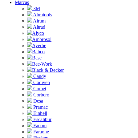
Marcas
3M
Abratools
Airum
Altrad
Alyco
Ambrosol
Ayerbe
Bahco
Base
Bee-Work
Black & Decker
Candy
Codiven
Comet
Corbero
Desa
Pramac
Einhell
Escalibur
Facom
Faraone
Fischer