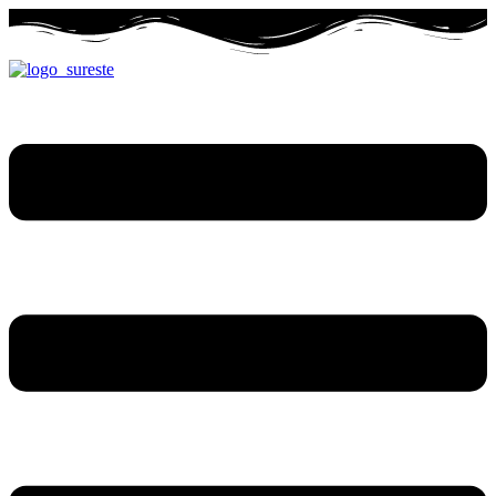
Ir
al
contenido