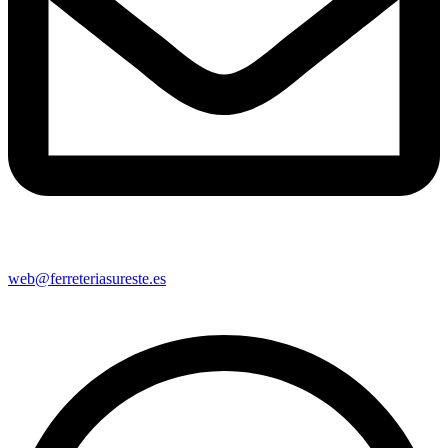
web@ferreteriasureste.es