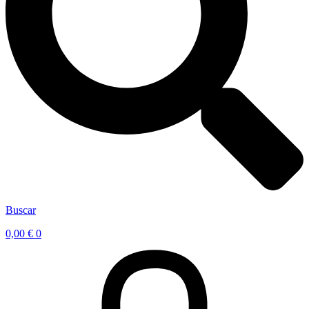
Buscar
0,00
€
0